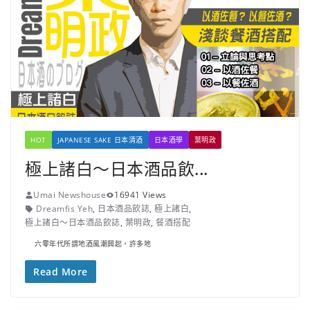
HOT
JAPANESE SAKE 日本清酒
日本酒學
葉明政
極上諸白～日本酒品飲...
Umai Newshouse
16941 Views
Dreamfis Yeh
,
日本酒品飲誌
,
極上諸白
,
極上諸白～日本酒品飲誌
,
葉明政
,
餐酒搭配
六零年代所謂地酒風潮興起，許多地
Read More