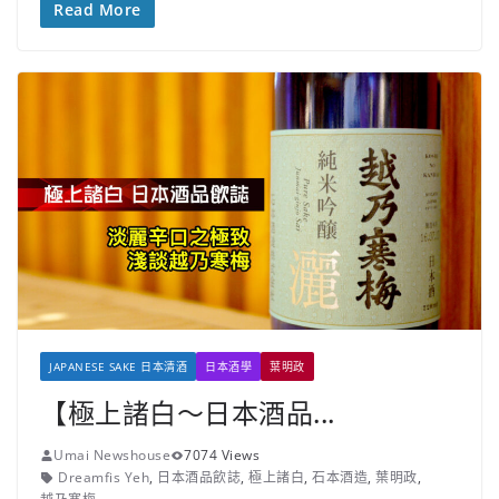
Read More
JAPANESE SAKE 日本清酒
日本酒學
葉明政
【極上諸白～日本酒品...
Umai Newshouse
7074 Views
Dreamfis Yeh
,
日本酒品飲誌
,
極上諸白
,
石本酒造
,
葉明政
,