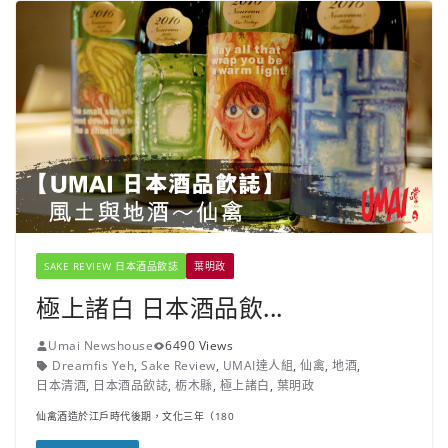
SAKE REVIEW 日本酒品飲誌
葉明政
極上諸白 日本酒品飲...
Umai Newshouse
6490 Views
Dreamfis Yeh
,
Sake Review
,
UMAI達人組
,
仙禽
,
地酒
,
日本清酒
,
日本酒品飲誌
,
栃木縣
,
極上諸白
,
葉明政
仙禽酒造於江戶時代後期，文化三年（180