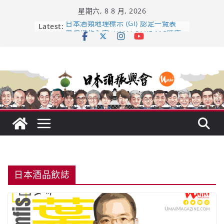
Skip
星期六, 8 8 月, 2026
to
content
Latest:
日本酒類地理標示 (GI) 認定一覽表
受保護的內容: UMAI SAKE MC題庫
（2026年版）
響 𝟭𝟮 年 復活了!
【酒業商戰】130年老酒藏殺入股票
市場！梅乃宿上市背後的密碼
龜之井酒造：口說上手 – 山形純米大
吟釀的堅持與傳承 ～ くどき上手
日本酒品飲誌