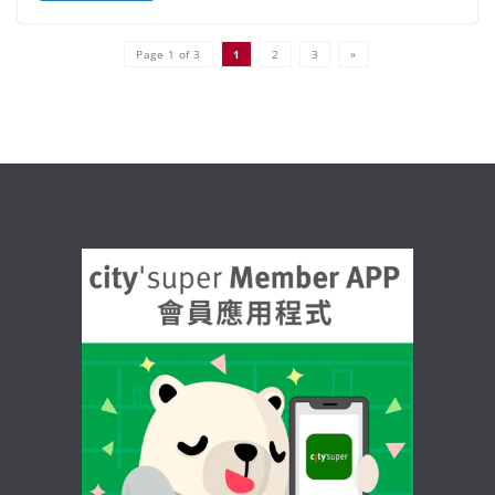
Page 1 of 3
1
2
3
»