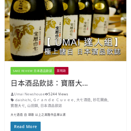
SAKE REVIEW 日本酒品飲誌
葉明政
日本酒品飲誌：寶曆大...
Umai Newshouse
5244 Views
daishichi
,
Ｇｒａｎｄｅ Ｃｕｖｅｅ
,
大七酒造
,
妙花闌曲
,
寶曆大七
,
山田錦
,
日本酒品飲誌
大七酒造 自 頌歌 以上之高階作品單以素
Read More