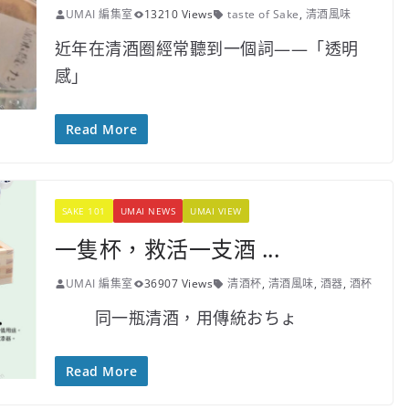
UMAI 編集室
13210 Views
taste of Sake
,
清酒風味
近年在清酒圈經常聽到一個詞——「透明
感」
Read More
SAKE 101
UMAI NEWS
UMAI VIEW
一隻杯，救活一支酒 ...
UMAI 編集室
36907 Views
清酒杯
,
清酒風味
,
酒器
,
酒杯
同一瓶清酒，用傳統おちょ
Read More