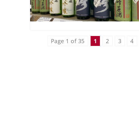
Page 1 of 35
1
2
3
4