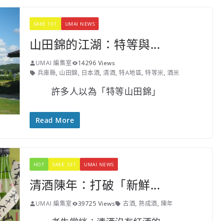
SAKE 101
UMAI NEWS
山田錦的江湖：特等與...
UMAI 編集室
14296 Views
兵庫縣
,
山田錦
,
日本酒
,
清酒
,
特A地區
,
特等米
,
酒米
許多人以為「特等山田錦」
Read More
HOT
SAKE 101
UMAI NEWS
清酒陳年：打破「新鮮...
UMAI 編集室
39725 Views
古酒
,
熟成酒
,
陳年