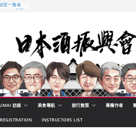
 認定一覽表
AKE MC題庫
酒藏殺入股票
的密碼
– 山形純米大
くどき上手
UMAI 訪談
美食導航
旅行散策
專欄作者
REGISTRATION
INSTRUCTORS LIST