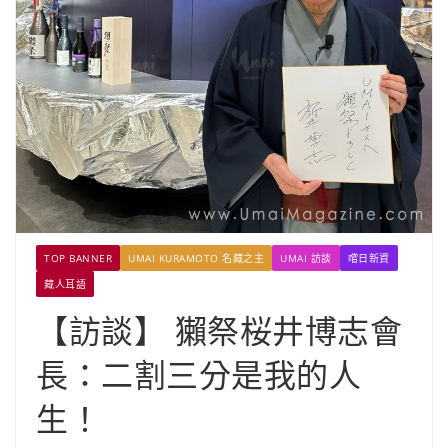
TOP BANNER
UMAI KURAMOTO 名藏之主
UMAI 訪談
嚐日新資
藏人耳語
【訪談】 獺祭桜井博志會
長：二割三分是我的人
生！