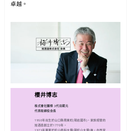
卓越。
櫻井博志
株式會社獺祭 3代目蔵元
代表取締役会長
1950年出生於山口縣周東町(現岩國市)。家族經營的
旭酒造創立於1770年。
1973年畢業於松山商科大學(現松山大學)後，在西宮