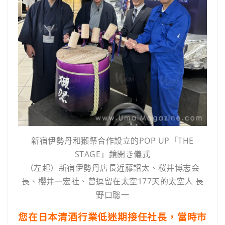
新宿伊勢丹和獺祭合作設立的POP UP「THE
STAGE」鏡開き儀式
（左起）新宿伊勢丹店長近藤詔太、桜井博志会
長、櫻井一宏社、曾逗留在太空177天的太空人 長
野口聡一
您在日本清酒行業低迷期接任社長，當時市