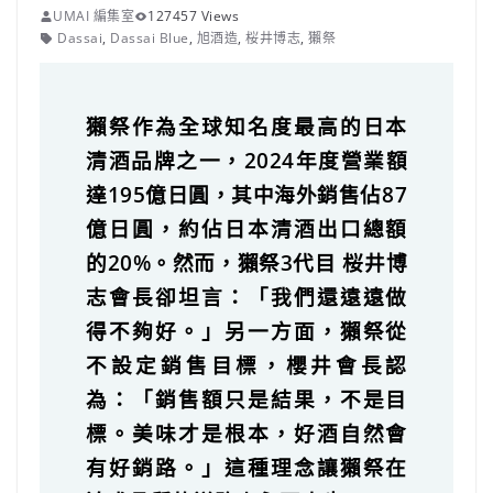
UMAI 編集室
127457 Views
Dassai
,
Dassai Blue
,
旭酒造
,
桜井博志
,
獺祭
獺祭作為全球知名度最高的日本
清酒品牌之一，2024年度營業額
達195億日圓，其中海外銷售佔87
億日圓，約佔日本清酒出口總額
的20%。然而，獺祭3代目 桜井博
志會長卻坦言：「我們還遠遠做
得不夠好。」另一方面，獺祭從
不設定銷售目標，櫻井會長認
為：「銷售額只是結果，不是目
標。美味才是根本，好酒自然會
有好銷路。」這種理念讓獺祭在