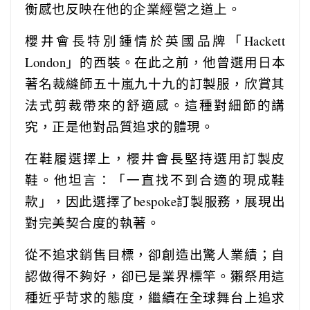
衡感也反映在他的企業經營之道上。
櫻井會長特別鍾情於英國品牌「Hackett
London」的西裝。在此之前，他曾選用日本
著名裁縫師五十嵐九十九的訂製服，欣賞其
法式剪裁帶來的舒適感。這種對細節的講
究，正是他對品質追求的體現。
在鞋履選擇上，櫻井會長堅持選用訂製皮
鞋。他坦言：「一直找不到合適的現成鞋
款」，因此選擇了bespoke訂製服務，展現出
對完美契合度的執著。
從不追求銷售目標，卻創造出驚人業績；自
認做得不夠好，卻已是業界標竿。獺祭用這
種近乎苛求的態度，繼續在全球舞台上追求