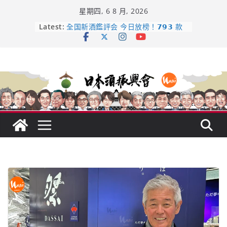
Skip
星期四, 6 8 月, 2026
to
日本酒類地理標示 (GI) 認定一覽表
content
Latest:
全国新酒鑑評会 今日放榜！𝟳𝟵𝟯 款
新酒角逐，誰是今年最強？
響 𝟭𝟮 年 復活了!
【酒業商戰】130年老酒藏殺入股票
市場！梅乃宿上市背後的密碼
龜之井酒造：口說上手 – 山形純米大
吟釀的堅持與傳承 ～ くどき上手