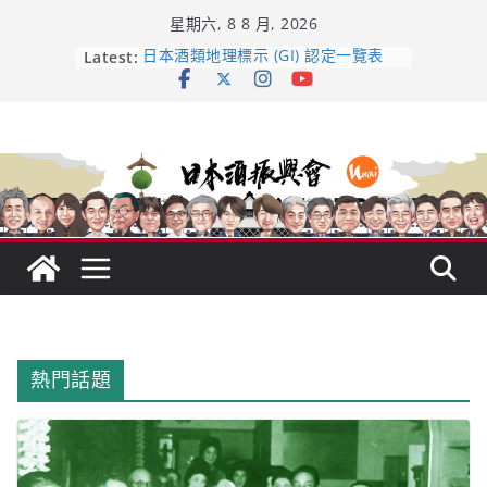
Skip
星期六, 8 8 月, 2026
to
content
Latest:
日本酒類地理標示 (GI) 認定一覽表
受保護的內容: UMAI SAKE MC題庫
（2026年版）
響 𝟭𝟮 年 復活了!
【酒業商戰】130年老酒藏殺入股票
市場！梅乃宿上市背後的密碼
龜之井酒造：口說上手 – 山形純米大
吟釀的堅持與傳承 ～ くどき上手
熱門話題