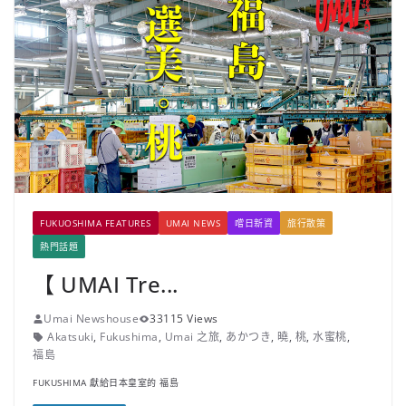
FUKUOSHIMA FEATURES
UMAI NEWS
嚐日新資
旅行散策
熱門話題
【 UMAI Tre...
Umai Newshouse
33115 Views
Akatsuki
,
Fukushima
,
Umai 之旅
,
あかつき
,
曉
,
桃
,
水蜜桃
,
福島
FUKUSHIMA 獻給日本皇室的 福島