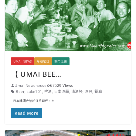
UMAI NEWS
今期嚐日
熱門話題
【 UMAI BEE...
Umai Newshouse
67529 Views
Beer
,
sake101
,
啤酒
,
日本酒學
,
清酒杯
,
酒具
,
餐廳
日本啤酒史始於江戶時代，＊
Read More