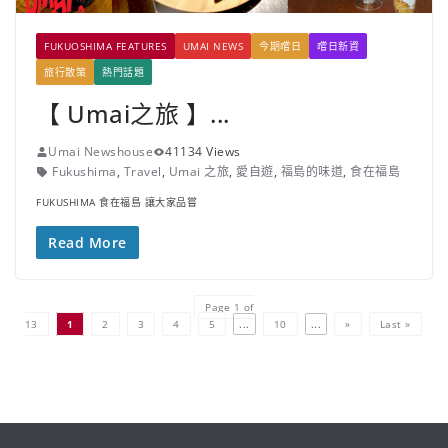
FUKUOSHIMA FEATURES
UMAI NEWS
今期嚐日
嚐日新資
旅行散策
熱門話題
【 Umai之旅 】...
Umai Newshouse
41134 Views
Fukushima
,
Travel
,
Umai 之旅
,
愛自遊
,
福島的味道
,
食在福島
FUKUSHIMA 食在福島 讓大家品嘗
Read More
Page 1 of
13
1
2
3
4
5
...
10
...
»
Last »