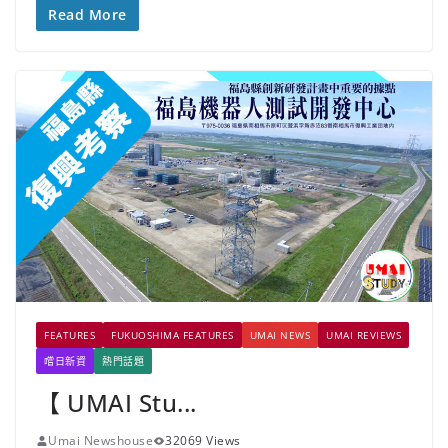
Read More
FEATURES
FUKUOSHIMA FEATURES
UMAI NEWS
UMAI REVIEWS
嚐日新資
熱門話題
【 UMAI Stu...
Umai Newshouse
32069 Views