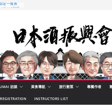
 認定一覽表
AKE MC題庫
酒藏殺入股票
的密碼
– 山形純米大
くどき上手
UMAI 訪談
美食導航
旅行散策
專欄作者
REGISTRATION
INSTRUCTORS LIST