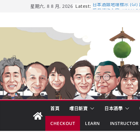
Skip
Latest:
日本酒類地理標示 (GI)
星期六, 8 8 月, 2026
受保護的內容: UMAI S
to
（2026年版）
content
響 𝟭𝟮 年 復活了!
【酒業商戰】130年老
市場！梅乃宿上市背後
龜之井酒造：口說上手 
吟釀的堅持與傳承 ～ 
首頁
嚐日新資
日本酒學
CHECKOUT
LEARN
INSTRUCTOR 