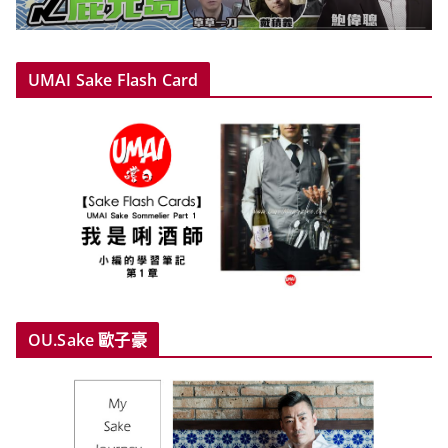
UMAI Sake Flash Card
OU.Sake 歐子豪