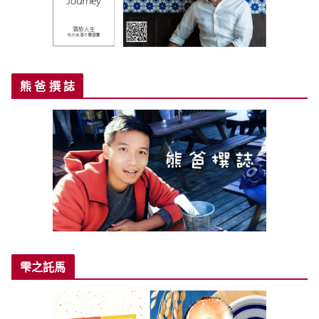
熊 爸 撰 誌
雫之託馬