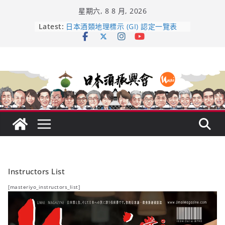
Skip
星期六, 8 8 月, 2026
to
龜之井酒造：口說上手 – 山形純米大
content
Latest:
吟釀的堅持與傳承 ～ くどき上手
日本酒類地理標示 (GI) 認定一覽表
受保護的內容: UMAI SAKE MC題庫
（2026年版）
響 𝟭𝟮 年 復活了!
【酒業商戰】130年老酒藏殺入股票
市場！梅乃宿上市背後的密碼
Instructors List
[masteriyo_instructors_list]