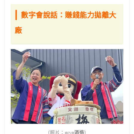
|
數字會說話：賺錢能力拋離大
廠
（照片：
酒造
）
梅乃宿