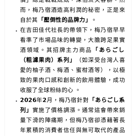
而，梅乃宿酒造高利潤的秘密，正是來
自於其
「壓倒性的品牌力」
。
在吉田佳代社長的帶領下，梅乃宿早早
看準了市場品味的轉變，大膽跨足果實
酒領域。其招牌主力商品
「あらごし
（粗濾果肉）系列」
（如深受台灣人喜
愛的柚子酒、梅酒、蜜柑酒等），以極
致的果肉口感和創新的飲用體驗，成功
收服了全球粉絲的心 。
𝟮𝟬𝟮𝟲年𝟮月，梅乃宿針對
「あらごし系
列」
實施了價格調漲。通常這會帶來銷
量下滑的陣痛期，但梅乃宿卻憑藉著長
年累積的消費者信任與無可取代的產品