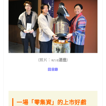
（照片：
酒造
）
梅乃宿
回目錄
|
一場「零集資」的上市好戲