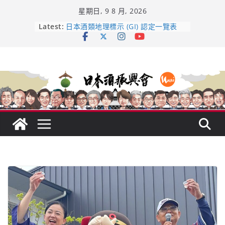
Skip
星期日, 9 8 月, 2026
to
龜之井酒造：口說上手 – 山形純米大
content
Latest:
吟釀的堅持與傳承 ～ くどき上手
日本酒類地理標示 (GI) 認定一覽表
UMAI SAKE MC題庫（2026年版
Lite）
響 𝟭𝟮 年 復活了!
【酒業商戰】130年老酒藏殺入股票
市場！梅乃宿上市背後的密碼