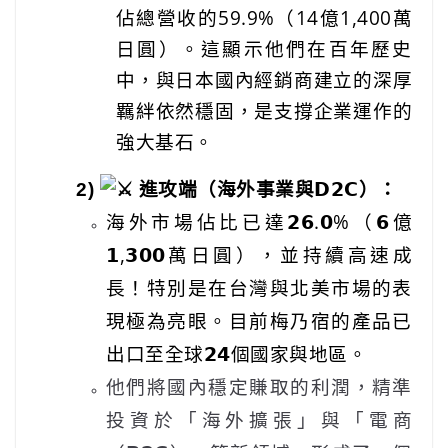
佔總營收的59.9%（14億1,400萬
日圓）。這顯示他們在百年歷史
中，與日本國內經銷商建立的深厚
羈絆依然穩固，是支撐企業運作的
強大基石。
2)
進攻端（海外事業與𝗗𝟮𝗖）：
海外市場佔比已達𝟮𝟲.𝟬%（𝟲億
𝟭,𝟯𝟬𝟬萬日圓），並持續高速成
長！特別是在台灣與北美市場的表
現極為亮眼。目前梅乃宿的產品已
出口至全球𝟮𝟰個國家與地區。
他們將國內穩定賺取的利潤，精準
投資於「海外擴張」與「電商