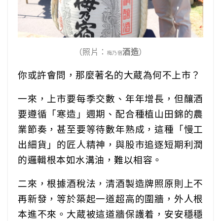
（照片：
酒造
）
梅乃宿
你或許會問，那麼著名的大蔵為何不上市？
一來，上市要每季交數、年年增長，但釀酒
要遵循「寒造」週期、配合種植山田錦的農
業節奏，甚至要等待數年熟成，這種「慢工
出細貨」的匠人精神，與股市追逐短期利潤
的邏輯根本如水溝油，難以相容。
二來，根據酒稅法，清酒製造牌照原則上不
再新發，等於築起一道超高的圍牆，外人根
本進不來。大蔵被這道牆保護着，安安穩穩