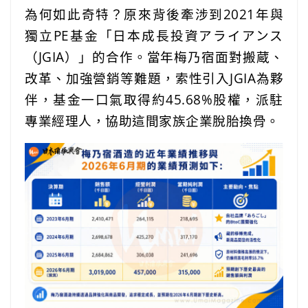
為何如此奇特？原來背後牽涉到2021年與
獨立PE基金「日本成長投資アライアンス
（JGIA）」的合作。當年梅乃宿面對搬蔵、
改革、加強營銷等難題，索性引入JGIA為夥
伴，基金一口氣取得約45.68%股權，派駐
專業經理人，協助這間家族企業脫胎換骨。