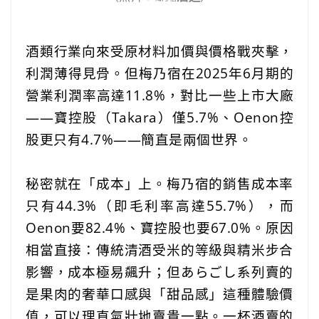
酒類行業向來受原材料加價與價格戰夾擊，
利潤薄得見骨。但梅乃宿在2025年6月期的
營業利潤率高達11.8%，對比一些上市大廠
——寶控股（Takara）僅5.7%、Oenon控
股更只有4.7%——簡直是兩個世界。
‎ ‎ ‎ ‎ ‎‎ ‎ ‎ ‎ ‎‎ ‎ ‎
秘密就在「成本」上。梅乃宿的銷售成本率
只有44.3%（即毛利率高達55.7%），而
Oenon要82.4%、寶控股也要67.0%。原因
相當直接：傳統清酒受米的等級與精米步合
影響，成本極易飆升；但あらごし系列賣的
是果肉的奢華口感與「甜品感」這種體驗價
值，可以理直氣壯地賣貴一點。一杯酒賣的