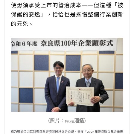
便毋須承受上市的管治成本——但這種「被
保護的安逸」，恰恰也是拖慢整個行業創新
的元兇。
（照片：
酒造
）
梅乃宿
梅乃宿酒造因其對奈良縣經濟發展所做的貢獻，榮獲「2024年奈良縣百年企業表