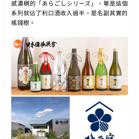
感濃稠的「あらごしシリーズ」，單是這個
系列就佔了利口酒收入過半，是名副其實的
搖錢樹。
‎ ‎ ‎ ‎ ‎‎ ‎ ‎ ‎ ‎‎ ‎ ‎