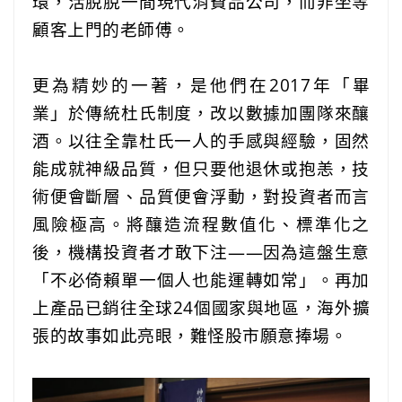
環，活脫脫一間現代消費品公司，而非坐等
顧客上門的老師傅。
‎ ‎ ‎ ‎ ‎‎ ‎ ‎ ‎ ‎‎ ‎ ‎
更為精妙的一著，是他們在2017年「畢
業」於傳統杜氏制度，改以數據加團隊來釀
酒。以往全靠杜氏一人的手感與經驗，固然
能成就神級品質，但只要他退休或抱恙，技
術便會斷層、品質便會浮動，對投資者而言
風險極高。將釀造流程數值化、標準化之
後，機構投資者才敢下注——因為這盤生意
「不必倚賴單一個人也能運轉如常」。再加
上產品已銷往全球24個國家與地區，海外擴
張的故事如此亮眼，難怪股市願意捧場。