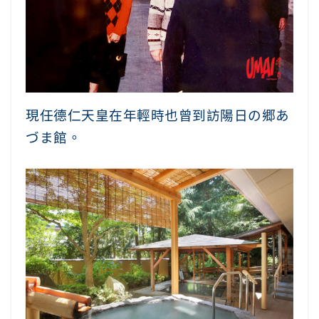
現任德仁天皇在年輕時也曾到訪陽日の郷あ
づま館。