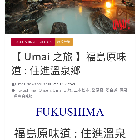
FUKUOSHIMA FEATURES
旅行散策
【 Umai 之旅 】福島原味
道 : 住進溫泉鄉
Umai Newshouse
35597 Views
Fukushima
,
Onsen
,
Umai 之旅
,
二本松市
,
岳温泉
,
愛自遊
,
溫泉
,
福島的味道
FUKUSHIMA
福島原味道 : 住進溫泉