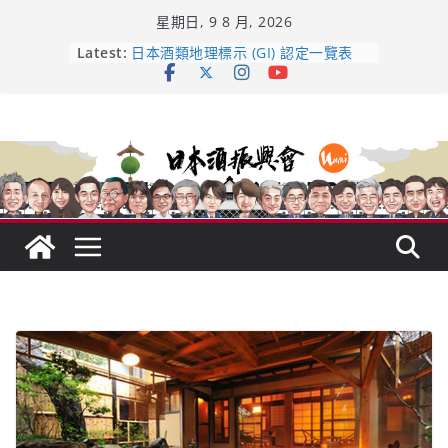
Skip
星期日, 9 8 月, 2026
to
content
Latest:
日本酒類地理標示 (GI) 認定一覽表
UMAI SAKE MC題庫（2026年版
Lite）
響 𝟭𝟮 年 復活了!
【酒業商戰】130年老酒藏殺入股票
市場！梅乃宿上市背後的密碼
龜之井酒造：口說上手 – 山形純米大
吟釀的堅持與傳承 ～ くどき上手