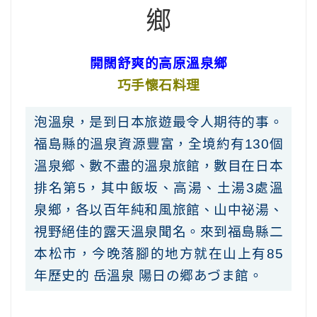
鄉
開闊舒爽的高原溫泉鄉
巧手懷石料理
泡溫泉，是到日本旅遊最令人期待的事。
福島縣的溫泉資源豐富，全境約有130個
溫泉鄉、數不盡的溫泉旅館，數目在日本
排名第5，其中飯坂、高湯、土湯3處溫
泉鄉，各以百年純和風旅館、山中祕湯、
視野絕佳的露天溫泉聞名。來到福島縣二
本松市，今晚落腳的地方就在山上有85
年歷史的 岳溫泉 陽日の郷あづま館。