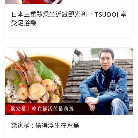
日本三重縣乘坐近鐵觀光列車 TSUDOI 享
受足浴樂
梁家權 : 偷得浮生在糸島