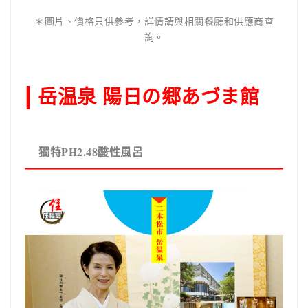
＊圖片、價格只供參考，詳情請與相關餐廳和供應商查
詢。
|
岳温泉 陽日の郷あづま館
獨特PH2.48酸性風呂