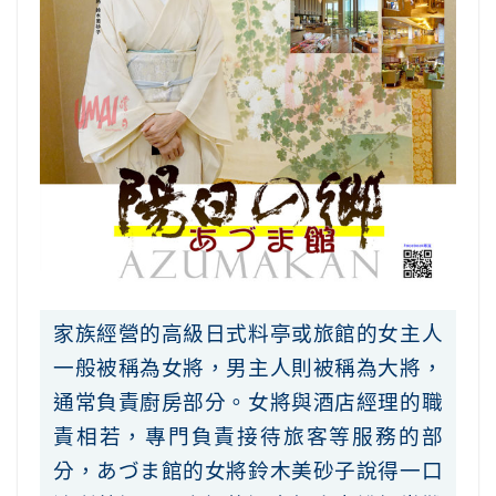
家族經營的高級日式料亭或旅館的女主人
一般被稱為女將，男主人則被稱為大將，
通常負責廚房部分。女將與酒店經理的職
責相若，專門負責接待旅客等服務的部
分，あづま館的女將鈴木美砂子說得一口