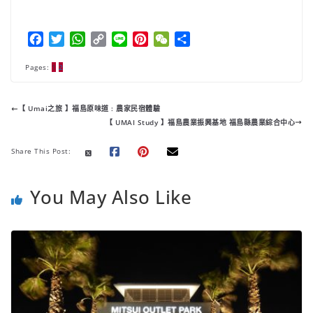
F
T
W
C
L
P
W
分
a
w
h
o
i
i
e
享
Pages:
c
1
2
i
a
p
n
n
C
e
t
t
y
e
t
h
b
t
s
L
e
a
【 Umai之旅 】福島原味道 : 農家民宿體驗
o
e
A
i
r
t
【 UMAI Study 】福島農業振興基地 福島縣農業綜合中心
o
r
p
n
e
k
p
k
s
Share This Post:
t
You May Also Like