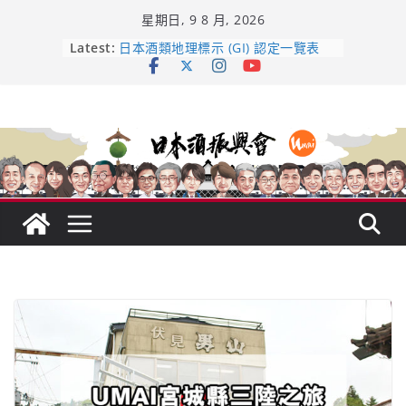
Skip
星期日, 9 8 月, 2026
to
content
Latest:
龜之井酒造：口說上手 – 山形純米大
吟釀的堅持與傳承 ～ くどき上手
日本酒類地理標示 (GI) 認定一覽表
UMAI SAKE MC題庫（2026年版
Lite）
響 𝟭𝟮 年 復活了!
【酒業商戰】130年老酒藏殺入股票
市場！梅乃宿上市背後的密碼