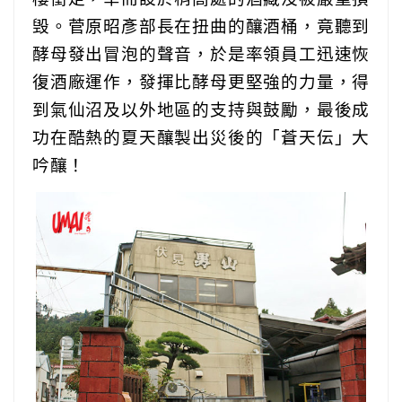
毁。菅原昭彥部長在扭曲的釀酒桶，竟聽到
酵母發出冒泡的聲音，於是率領員工迅速恢
復酒廠運作，發揮比酵母更堅強的力量，得
到氣仙沼及以外地區的支持與鼓勵，最後成
功在酷熱的夏天釀製出災後的「蒼天伝」大
吟釀！