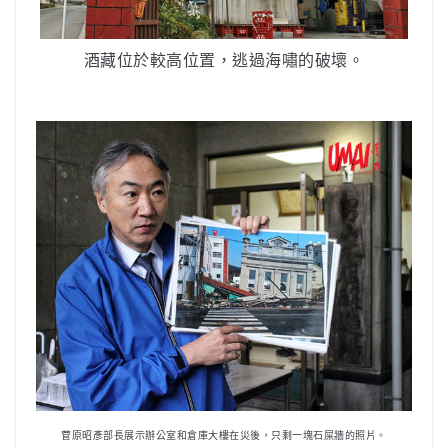
酒藏位於較高位置，逃過海嘯的破壞。
菅原昭彥部長展示辦公室和倉庫大樓在災後，只剩一塊石屎牆的照片。