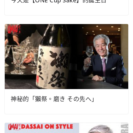
今天是【ONE Cup Sake】的誕生日
神秘的「獺祭。磨き その先へ」