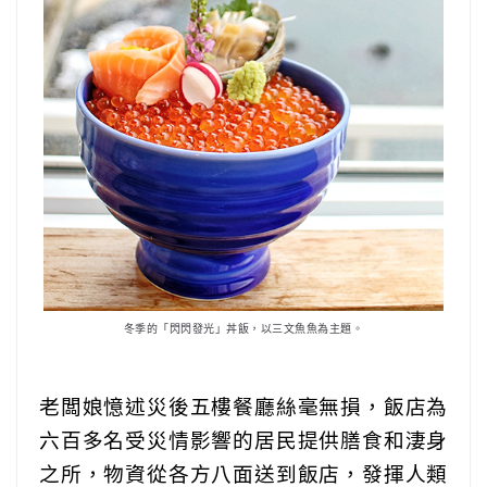
冬季的「閃閃發光」丼飯，以三文魚魚為主題。
老闆娘憶述災後五樓餐廳絲毫無損，飯店為
六百多名受災情影響的居民提供膳食和淒身
之所，物資從各方八面送到飯店，發揮人類