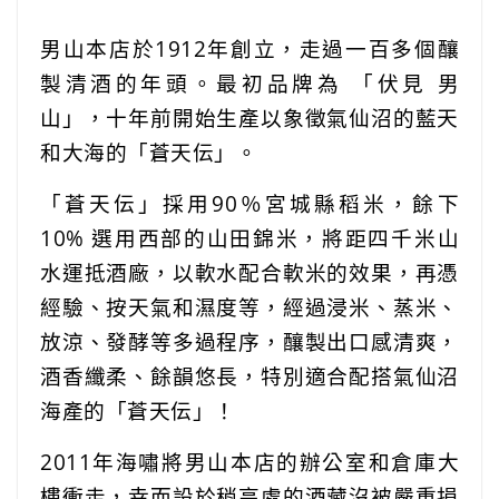
男山本店於1912年創立，走過一百多個釀
製清酒的年頭。最初品牌為 「伏見 男
山」，十年前開始生產以象徵氣仙沼的藍天
和大海的「蒼天伝」。
「蒼天伝」採用90％宮城縣稻米，餘下
10% 選用西部的山田錦米，將距四千米山
水運抵酒廠，以軟水配合軟米的效果，再憑
經驗、按天氣和濕度等，經過浸米、蒸米、
放涼、發酵等多過程序，釀製出口感清爽，
酒香纖柔、餘韻悠長，特別適合配搭氣仙沼
海產的「蒼天伝」！
2011年海嘯將男山本店的辦公室和倉庫大
樓衝走，幸而設於稍高處的酒藏沒被嚴重損