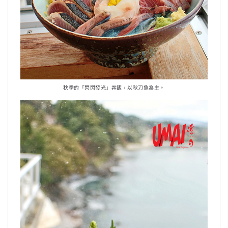
秋季的「閃閃發光」丼飯，以秋刀魚為主。