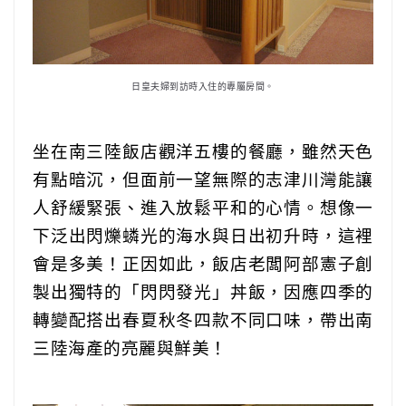
日皇夫婦到訪時入住的專屬房間。
坐在南三陸飯店觀洋五樓的餐廳，雖然天色
有點暗沉，但面前一望無際的志津川灣能讓
人舒緩緊張、進入放鬆平和的心情。想像一
下泛出閃爍䗲光的海水與日出初升時，這裡
會是多美！正因如此，飯店老闆阿部憲子創
製出獨特的「閃閃發光」丼飯，因應四季的
轉變配搭出春夏秋冬四款不同口味，帶出南
三陸海產的亮麗與鮮美！