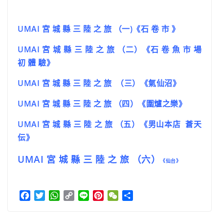
UMAI
宮 城 縣 三 陸 之 旅 （一)《石 卷 市 》
UMAI 宮 城 縣 三 陸 之 旅 （二）
《石
卷
魚
市
場
初
體
驗》
UMAI 宮 城 縣 三 陸 之 旅 （三）
《氣仙沼》
UMAI 宮 城 縣 三 陸 之 旅 （四）《
圍爐之樂
》
UMAI 宮 城 縣 三 陸 之 旅 （五）《男山本店 蒼天
伝
》
UMAI 宮 城 縣 三 陸 之 旅 （六）
《仙台》
F
T
W
C
L
P
W
分
a
w
h
o
i
i
e
享
c
i
a
p
n
n
C