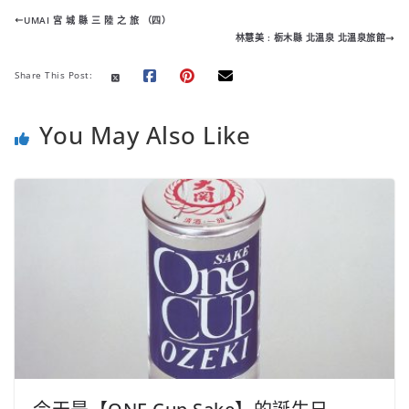
e
t
t
y
e
t
h
UMAI 宮 城 縣 三 陸 之 旅 （四）
b
t
s
L
e
a
林慧美 : 栃木縣 北溫泉 北溫泉旅館
o
e
A
i
r
t
o
r
p
n
e
Share This Post:
k
p
k
s
t
You May Also Like