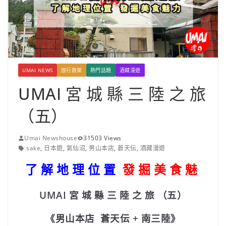
UMAI NEWS
旅行散策
熱門話題
酒藏漫遊
UMAI 宮 城 縣 三 陸 之 旅
（五）
Umai Newshouse
31503 Views
sake
,
日本遊
,
氣仙沼
,
男山本店
,
蒼天伝
,
酒藏漫遊
了 解 地 理 位 置
發 掘 美 食 魅
UMAI 宮 城 縣 三 陸 之 旅 （五）
《男山本店 蒼天伝 + 南三陸
》