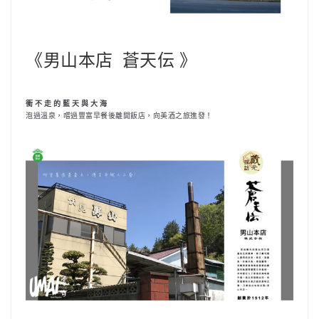
《男山本店 蒼天伝 》
衝 不 走 的 藍 天 與 大 海
泡過溫泉，嚐過豐富早餐後離開飯店，向美酒之旅進發！