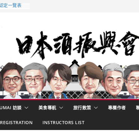
 認定一覽表
AKE MC題庫
酒藏殺入股票
的密碼
– 山形純米大
くどき上手
UMAI 訪談
美食導航
旅行散策
專欄作者
REGISTRATION
INSTRUCTORS LIST