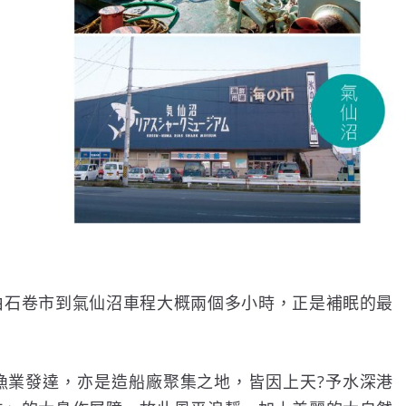
由石卷市到氣仙沼車程大概兩個多小時，正是補眠的最
漁業發達，亦是造船廠聚集之地，皆因上天?予水深港