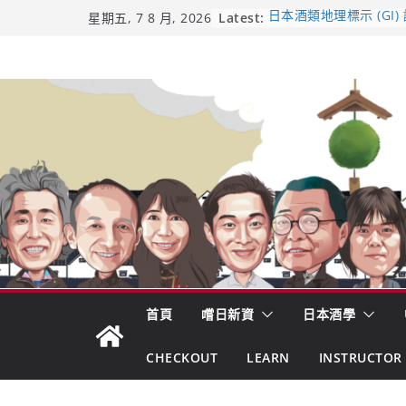
Skip
Latest:
日本酒類地理標示 (GI)
星期五, 7 8 月, 2026
受保護的內容: UMAI S
to
（2026年版）
content
響 𝟭𝟮 年 復活了!
【酒業商戰】130年老
市場！梅乃宿上市背後
龜之井酒造：口說上手 
吟釀的堅持與傳承 ～ 
首頁
嚐日新資
日本酒學
CHECKOUT
LEARN
INSTRUCTOR 