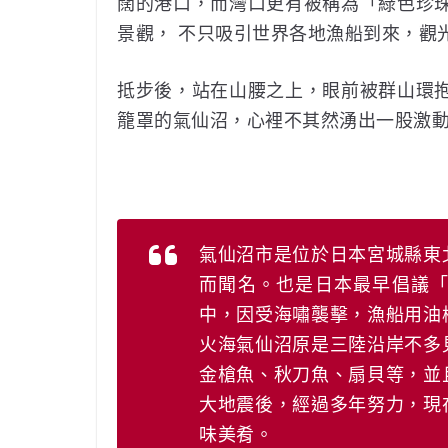
闊的港口，而灣口更有被稱為「綠色珍
景觀， 不只吸引世界各地漁船到來，觀
抵步後，站在山腰之上，眼前被群山環抱
籠罩的氣仙沼，心裡不其然湧出一股激
氣仙沼市是位於日本宮城縣東
而聞名。也是日本最早倡議「慢
中，因受海嘯襲擊，漁船用油
火海氣仙沼原是三陸沿岸不多
金槍魚、秋刀魚、扇貝等，並
大地震後，經過多年努力，現
味美肴。