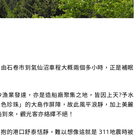
，由石卷市到氣仙沼車程大概兩個多小時，正是補眠
今漁業發達，亦是造船廠聚集之地，皆因上天?予水
綠色珍珠」的大島作屏障，故此風平浪靜，加上美麗
船到來，觀光客亦絡繹不絕！
抱的港口舒泰恬靜，難以想像這就是 311地震時被