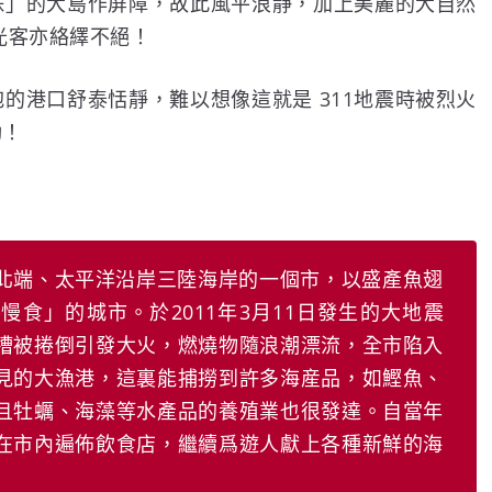
珠」的大島作屏障，故此風平浪靜，加上美麗的大自然
光客亦絡繹不絕！
的港口舒泰恬靜，難以想像這就是 311地震時被烈火
動！
北端、太平洋沿岸三陸海岸的一個市，以盛產魚翅
食」的城市。於2011年3月11日發生的大地震
槽被捲倒引發大火，燃燒物隨浪潮漂流，全市陷入
見的大漁港，這裏能捕撈到許多海産品，如鰹魚、
且牡蠣、海藻等水產品的養殖業也很發達。自當年
在市內遍佈飲食店，繼續爲遊人獻上各種新鮮的海