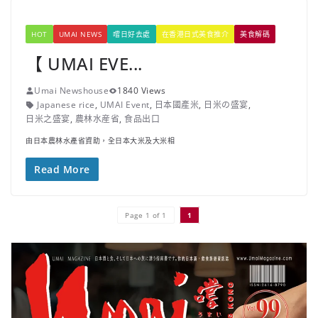
HOT
UMAI NEWS
嚐日好去處
在香港日式美食推介
美食解碼
【 UMAI EVE...
Umai Newshouse
1840 Views
Japanese rice
,
UMAI Event
,
日本國產米
,
日米の盛宴
,
日米之盛宴
,
農林水産省
,
食品出口
由日本農林水產省資助，全日本大米及大米相
Read More
Page 1 of 1
1