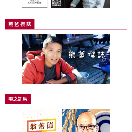
熊 爸 撰 誌
雫之託馬