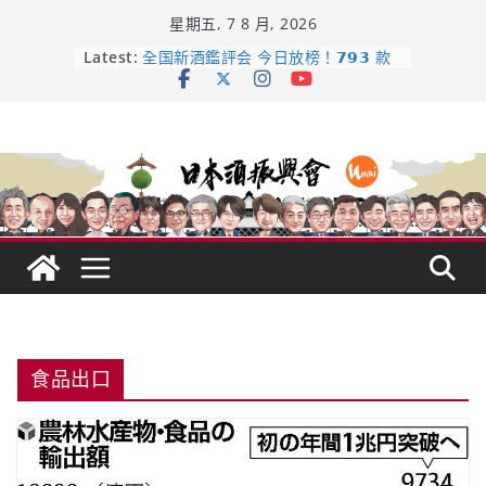
Skip
星期五, 7 8 月, 2026
to
日本酒類地理標示 (GI) 認定一覽表
content
Latest:
全国新酒鑑評会 今日放榜！𝟳𝟵𝟯 款
新酒角逐，誰是今年最強？
響 𝟭𝟮 年 復活了!
【酒業商戰】130年老酒藏殺入股票
市場！梅乃宿上市背後的密碼
龜之井酒造：口說上手 – 山形純米大
吟釀的堅持與傳承 ～ くどき上手
食品出口