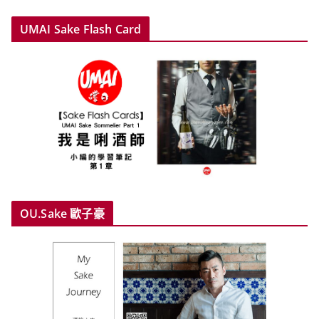
UMAI Sake Flash Card
OU.Sake 歐子豪