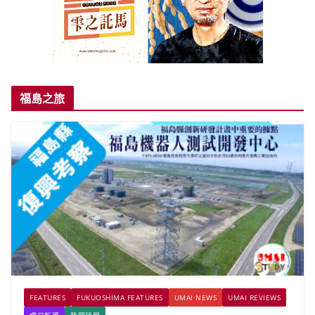
福島之旅
FEATURES
FUKUOSHIMA FEATURES
UMAI NEWS
UMAI REVIEWS