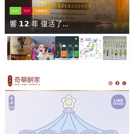
HOT
TOP
今期嚐日
響 𝟭𝟮 年 復活了...