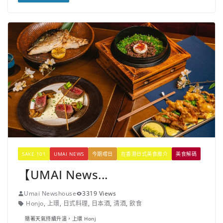
SAKE 101
UMAI NEWS
今期嚐日
在香港日式美食推介
美食解碼
【UMAI News...
Umai Newshouse
3319 Views
Honjo
,
上環
,
日式料理
,
日本酒
,
清酒
,
飲食
隨著天氣持續升溫，上環 Honj