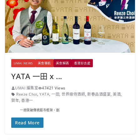
UMAI NEWS
美食導航
美食解碼
香港好去處
YATA 一田 x ...
UMAI 編集室
47421 Views
Reeze Choi
,
YATA
,
一田
,
世界級侍酒師
,
新春品酒盛宴
,
美酒
,
賀年
,
香港一
一田突破傳統超市框架，創
Read More