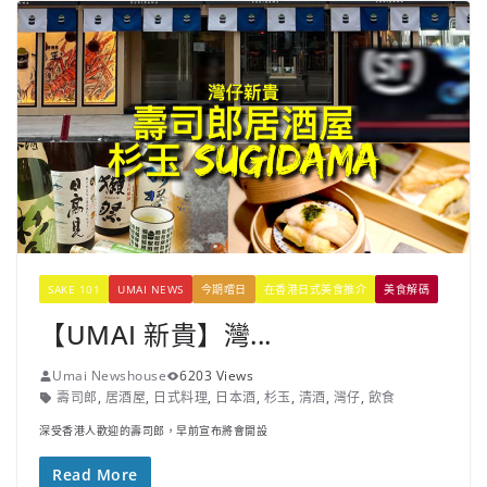
SAKE 101
UMAI NEWS
今期嚐日
在香港日式美食推介
美食解碼
【UMAI 新貴】灣...
Umai Newshouse
6203 Views
壽司郎
,
居酒屋
,
日式料理
,
日本酒
,
杉玉
,
清酒
,
灣仔
,
飲食
深受香港人歡迎的壽司郎，早前宣布將會開設
Read More