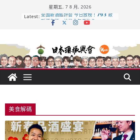
Skip
星期五, 7 8 月, 2026
to
content
Latest:
全国新酒鑑評会 今日放榜！𝟳𝟵𝟯 款
新酒角逐，誰是今年最強？
響 𝟭𝟮 年 復活了!
【酒業商戰】130年老酒藏殺入股票
市場！梅乃宿上市背後的密碼
龜之井酒造：口說上手 – 山形純米大
吟釀的堅持與傳承 ～ くどき上手
日本酒類地理標示 (GI) 認定一覽表
美食解碼