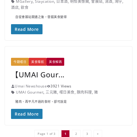
MGallery
,
Staycation
,
日本酒
,
明怡美憬閣
,
會展站
,
清酒
,
灣仔
,
酒店
,
飲食
自從會展站開通之後，發掘美食變得
Read More
今期嚐日
美食導航
美食解碼
【UMAI Gour...
Umai Newshouse
3921 Views
UMAI Gourmet
,
三元豬
,
嚐日美食
,
豚肉料理
,
豬
豬肉，再平凡不過的食材，卻可說是
Read More
Page 1 of 3
1
2
3
»