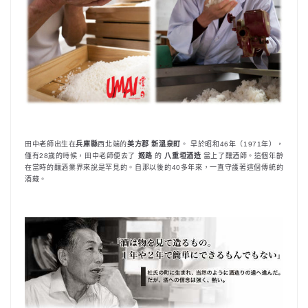
田中老師出生在
兵庫縣
西北端的
美方郡 新溫泉町
。 早於昭和46年（1971年），
僅有28歲的時候，田中老師便去了
姬路
的
八重垣酒造
當上了釀酒師。這個年齡
在當時的釀酒業界來說是罕見的。自那以後的40多年來，一直守護著這個傳統的
酒藏。