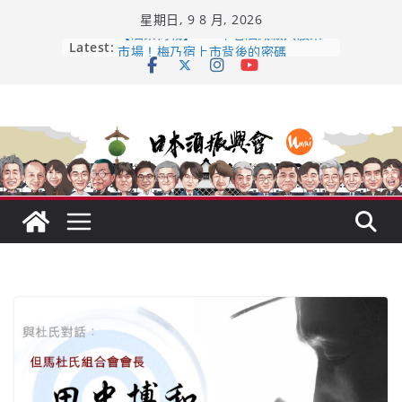
Skip
星期日, 9 8 月, 2026
to
content
Latest:
【酒業商戰】130年老酒藏殺入股票
市場！梅乃宿上市背後的密碼
龜之井酒造：口說上手 – 山形純米大
吟釀的堅持與傳承 ～ くどき上手
日本酒類地理標示 (GI) 認定一覽表
UMAI SAKE MC題庫（2026年版
Lite）
響 𝟭𝟮 年 復活了!