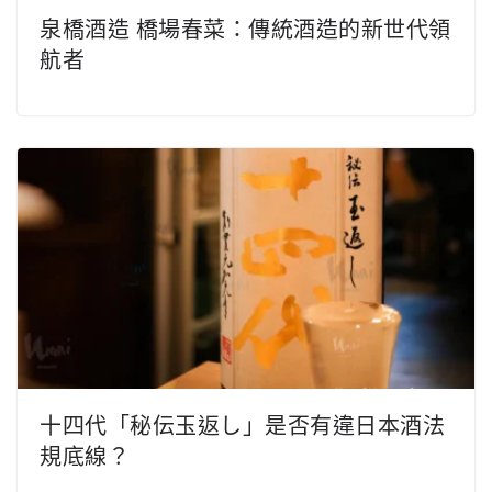
泉橋酒造 橋場春菜：傳統酒造的新世代領
航者
十四代「秘伝玉返し」是否有違日本酒法
規底線？