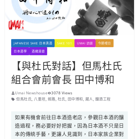
JAPANESE SAKE 日本清酒
SAKE 101
UMAI 訪談
今期嚐日
日本酒學
酒藏漫遊
【與杜氏對話】但馬杜氏
組合會前會長 田中博和
Umai Newshouse
3078 Views
但馬杜氏
,
八重垣
,
姬路
,
杜氏
,
田中博和
,
藏人
,
釀酒工程
如果有機會前往日本酒造老店，參觀日本酒的釀
造過程，務必要好好把握，因為日本酒不只是日
本的傳統手藝，更讓人見識到，日本家族企業對