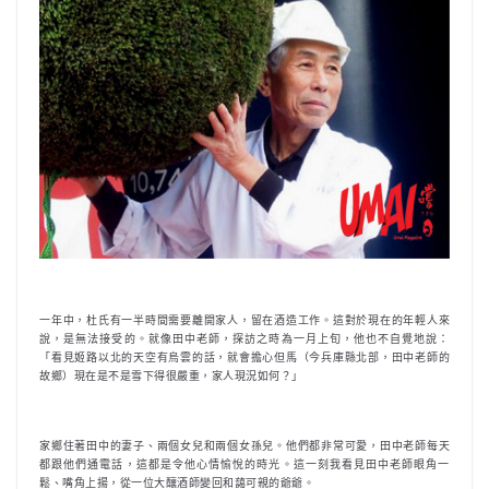
一年中，杜氏有一半時間需要離開家人，留在酒造工作。這對於現在的年輕人來
說，是無法接受的。就像田中老師，探訪之時為一月上旬，他也不自覺地說：
「看見姬路以北的天空有烏雲的話，就會擔心但馬（今兵庫縣北部，田中老師的
故鄉）現在是不是雪下得很嚴重，家人現況如何？」
家鄉住著田中的妻子、兩個女兒和兩個女孫兒。他們都非常可愛，田中老師每天
都跟他們通電話，這都是令他心情愉悅的時光。這一刻我看見田中老師眼角一
鬆、嘴角上揚，從一位大釀酒師變回和藹可親的爺爺。