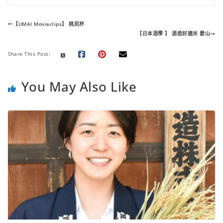
c
i
a
p
n
n
C
e
t
t
y
e
t
h
【UMAI Movieclips】 桃尻杯
b
t
s
L
e
a
【日本酒學 】 酒造好適米 愛山
o
e
A
i
r
t
o
r
p
n
e
Share This Post:
k
p
k
s
t
You May Also Like