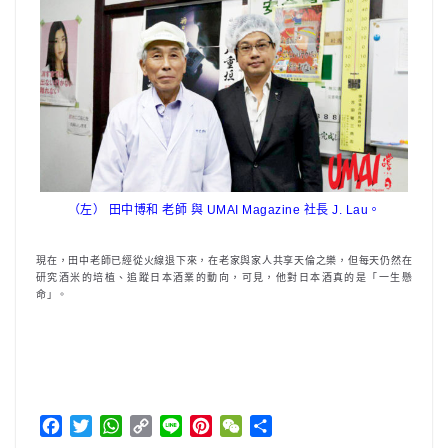
（左） 田中博和 老師 與 UMAI Magazine 社長 J. Lau。
現在，田中老師已經從火線退下來，在老家與家人共享天倫之樂，但每天仍然在
研究酒米的培植、追蹤日本酒業的動向，可見，他對日本酒真的是「一生懸
命」。
F
T
W
C
L
P
W
分
a
w
h
o
i
i
e
享