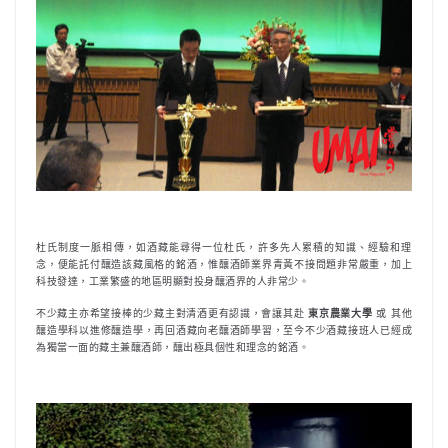
杜氏制度一脈相傳，如酒藏能尋得一位杜氏，許多先人累積的知識、經驗和理
念，便能託付釀造該藏風格的銘酒，惟釀酒師業界青黃不接問題非常嚴重，加上
科技發達，工業繁盛的地區明顯對投身釀酒界的人非常少。
不少藏主亦希望接棒的少藏主對清酒更有認識，會讓其赴
東京農業大學
或 其他
釀造學科以進修釀造學，再回酒藏向老釀酒師學習，至今不少酒藏接班人已經成
為獨當一面的藏主兼釀酒師，釀出極具個性和理念的銘酒。