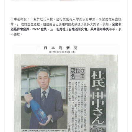
田中老師說：「對於杜氏來說，這行業是有入學而沒有畢業。學習是毫無盡頭
的。」 在釀造生涯裡，他運用自己優越的技術榮獲了很多大獎項。例如，
全國新
酒鑑評會金獎
、
IWSC金獎
、及「
但馬杜氏自釀酒研究會
」
兵庫縣知事獎
等等，多
不勝數。