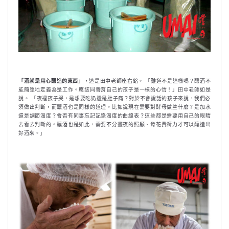
「酒就是用心釀造的東西」
，這是田中老師座右銘。 「難道不是這樣嗎？釀酒不
能簡單地定義為是工作。應該同養育自己的孩子是一樣的心情！」田中老師如是
說。 「夜裡孩子哭，是想要吃奶還是肚子痛？對於不會說話的孩子來說，我們必
須做出判斷，而釀酒也是同樣的道理。比如說現在需要對酵母做些什麼？是加水
還是調節溫度？會否有同事忘記記錄溫度的曲線表？這些都是需要用自己的眼睛
去看去判斷的。釀酒也是如此，需要不分晝夜的照顧、肯花費精力才可以釀造出
好酒來。」