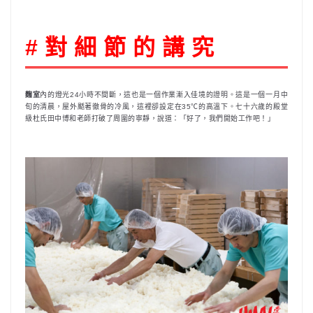
# 對 細 節 的 講 究
麴室
內的燈光24小時不間斷，這也是一個作業漸入佳境的證明。這是一個一月中
旬的清晨，屋外颳著徹骨的冷風，這裡卻設定在35℃的高溫下。七十六歲的殿堂
級杜氏田中博和老師打破了周圍的寧靜，說道：「好了，我們開始工作吧！」