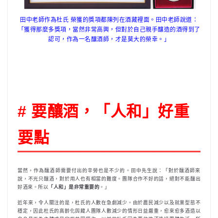
田中老師作為杜氏 榮獲的獎項都陳列在酒藏裡面。田中老師說道：
「獲得那麼多獎項，當然非常高興，但對於自己親手釀造的酒得到了
認可，作為一名釀酒師，才是莫大的榮幸。」
# 要釀酒，「人和」好重
要點
當然，作為釀酒師需要付出的辛勞也是不少的。田中先生說：「對於釀酒師來
說，不光只釀酒，對於用人也有相當的難度。團隊合作不好的話，絕對不能釀出
好酒來。所以
「人和」是非常重要的
。」
近年來，令人關注的是，杜氏的人數在急劇減少。由於農民減少以及就業型態不
穩定，因此杜氏的高齡化與藏人團隊人數減少的情形日益嚴重，愈來愈多酒造以