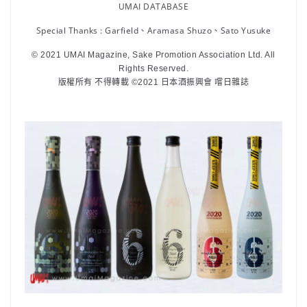
UMAI DATABASE
Special Thanks : Garfield、Aramasa Shuzo、Sato Yusuke
© 2021 UMAI Magazine, Sake Promotion Association Ltd. All
Rights Reserved.
版權所有 不得轉載 ©2021 日本酒振興會 嚐日雜誌