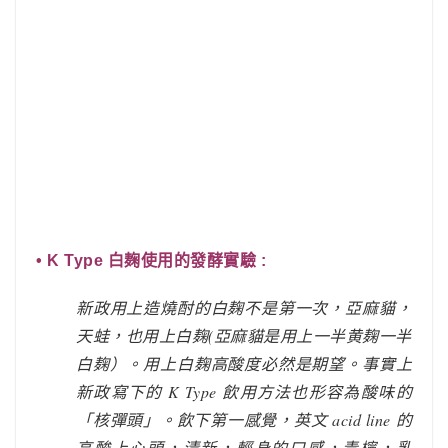
• K Type 白麹使用的發酵實驗 :
新政用上造燒酎的白麹不是第一次，亞麻貓，
天蛙，也用上白麹(亞麻貓是用上一半黄麹一半
白麹）。用上白麹高酸度必然是期望。事實上
新政寫下的 K Type 飲用方法也形容為酸味的
「核彈頭」。飲下第一感覺，英文 acid line 的
高酸上心頭，清新，輕身的口感，青檸，乳