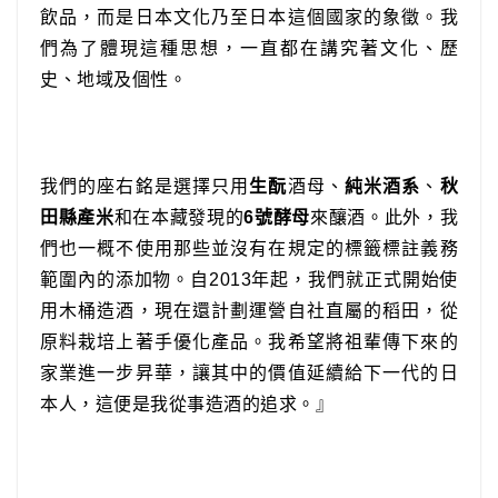
飲品，而是日本文化乃至日本這個國家的象徵。我
們為了體現這種思想，一直都在講究著文化、歷
史、地域及個性。
我們的座右銘是選擇只用
生酛
酒母、
純米酒系
、
秋
田縣產米
和在本藏發現的
6號酵母
來釀酒。此外，我
們也一概不使用那些並沒有在規定的標籤標註義務
範圍內的添加物。自2013年起，我們就正式開始使
用木桶造酒，現在還計劃運營自社直屬的稻田，從
原料栽培上著手優化產品。我希望將祖輩傳下來的
家業進一步昇華，讓其中的價值延續給下一代的日
本人，這便是我從事造酒的追求。』