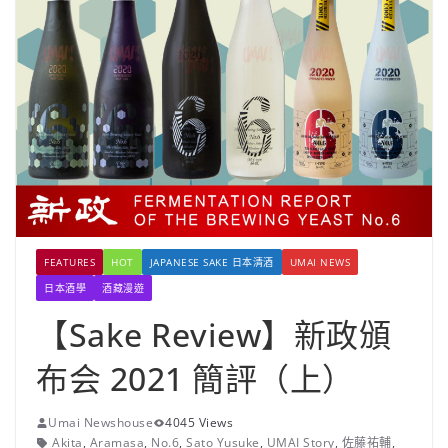
FEATURES
HOT
JAPANESE SAKE 日本清酒
UMAI NEWS
日本酒學
酒藏漫遊
【Sake Review】新政頒
布会 2021 簡評（上）
Umai Newshouse
4045 Views
Akita
,
Aramasa
,
No.6
,
Sato Yusuke
,
UMAI Story
,
佐藤祐輔
,