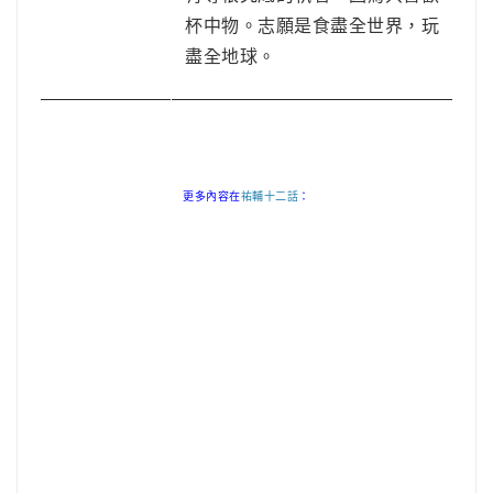
杯中物。志願是食盡全世界，玩
盡全地球。
更多內容在
祐輔十二話
：
F
T
W
C
L
P
W
分
a
w
h
o
i
i
e
享
c
i
a
p
n
n
C
e
t
t
y
e
t
h
【UMAI Sake】MOS Burger x 獺祭推櫻花蝦海鮮珍珠堡
b
t
s
L
e
a
豆知識 : 一秒辨識純牛奶 & 純果汁?
o
e
A
i
r
t
o
r
p
n
e
Share This Post:
k
p
k
s
t