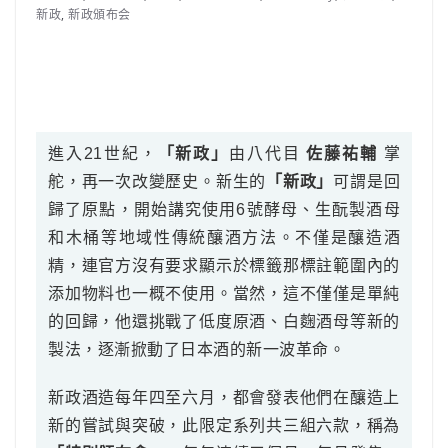
新政
,
新政頒布会
進入21世紀，
「新政」
由八代目
佐藤祐輔
掌
舵，再一次改變歷史。新生的
「新政」
可謂是回
歸了原點，開始講究使用6號酵母、生酛製酒母
和木桶等地域性傳統釀酒方法。不僅是釀造酒
精，連官方沒有要求顯示於標籤那標註範圍內的
添加物料也一概不使用。當然，這不僅僅是單純
的回歸，他還挑戰了低度原酒、白麴酒母等新的
製法，逐漸掀動了日本酒的新一波革命。
新政酒造每年四至六月，都會發表他們在釀造上
新的嘗試與突破，此限定系列共三組六款，稱為