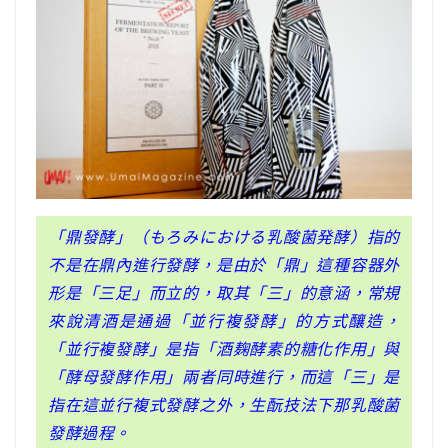
「鼎發酵」（もろみにおける乳酸菌発酵）指的
不是在鼎內進行發酵，是由於「鼎」這種容器外
形是「三足」而立的，取其「三」的意涵，常規
來說清酒是通過「並行複發酵」的方式釀造，
「並行複發酵」是指「酒麹酵素的糖化作用」與
「酵母發酵作用」兩者同時進行，而這「三」是
指在這並行複式發酵之外，生酛技法下那乳酸菌
發酵過程。