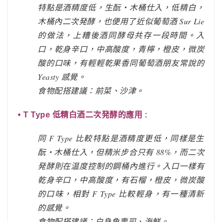
特點是酒精度低，生酛・木桶仕入，低精白，
木桶內二次発酵，也便用了近似葡萄酒 Sur Lie
的做法，上糟後酒同酵母共存一段時間。入
口，乾身辛口，中高酸度，青檸，橙皮，微炭
酸的口味，有輕輕乾果香同葡萄酒朋友常說的
Yeasty 感覺。
食物配搭建議：前菜、沙津。
• T Type 低精白酒二次発酵的應用 :
同 F Type 比較特點是酒精度更低，同樣是生
酛・木桶仕入，但精米步合只有 88%，而二次
発酵則在温度控制的鋼桶內進行。入口一樣有
乾身辛口，中高酸度，有石榴，橙皮，微炭酸
的口味，相對 F Type 比較輕身，有一種清新
的感覺。
食物配搭建議：白身魚壽司、海鮮。