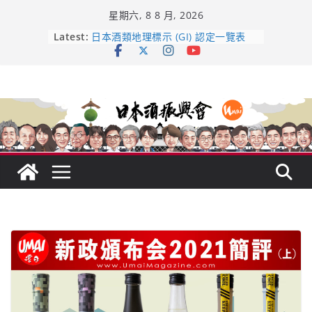
Skip
星期六, 8 8 月, 2026
to
龜之井酒造：口說上手 – 山形純米大
content
Latest:
吟釀的堅持與傳承 ～ くどき上手
日本酒類地理標示 (GI) 認定一覽表
受保護的內容: UMAI SAKE MC題庫
（2026年版）
響 𝟭𝟮 年 復活了!
【酒業商戰】130年老酒藏殺入股票
市場！梅乃宿上市背後的密碼