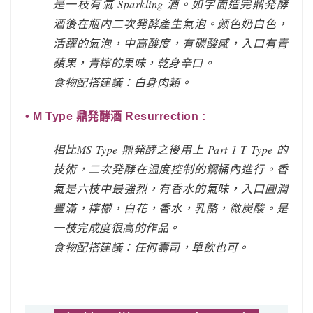
是一枝有氣 Sparkling 酒。如字面造完鼎発酵
酒後在瓶内二次発酵產生氣泡。颜色奶白色，
活躍的氣泡，中高酸度，有碳酸感，入口有青
蘋果，青檸的果味，乾身辛口。
食物配搭建議：白身肉類。
• M Type 鼎発酵酒 Resurrection :
相比MS Type 鼎発酵之後用上 Part 1 T Type 的
技術，二次発酵在温度控制的鋼桶內進行。香
氣是六枝中最強烈，有香水的氣味，入口圓潤
豐滿，檸檬，白花，香水，乳酪，微炭酸。是
一枝完成度很高的作品。
食物配搭建議：任何壽司，單飲也可。