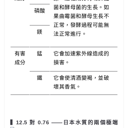
菌和酵母菌的生長。如
磷酸
果曲霉菌和酵母生長不
正常，發酵過程可能無
鎂
法正常進行。
有害
錳
它會加速紫外線造成的
成分
損害。
鐵
它會使清酒變褐，並破
壞其香氣。
▍12.5 對 0.76 ——日本水質的兩個極端