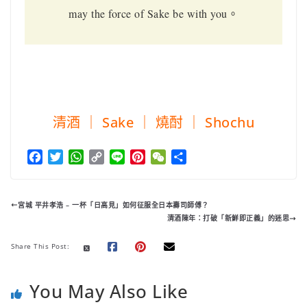
may the force of Sake be with you。
清酒 ｜ Sake ｜ 燒酎 ｜ Shochu
F
T
W
C
L
P
W
分
a
w
h
o
i
i
e
享
c
i
a
p
n
n
C
e
t
t
y
e
t
h
宮城 平井孝浩 – 一杯「日高見」如何征服全日本壽司師傅？
b
t
s
L
e
a
清酒陳年：打破「新鮮即正義」的迷思
o
e
A
i
r
t
o
r
p
n
e
Share This Post:
k
p
k
s
t
You May Also Like