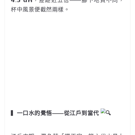
𝟰.𝟱°𝗱𝗛，差距近五倍——腳下地質不同，
杯中風景便截然兩樣。‎ ‎
‎ ‎ ‎ ‎‎ ‎ ‎
▍
一口水的覺悟——從江戶到當代
‎ ‎ ‎ ‎‎ ‎ ‎