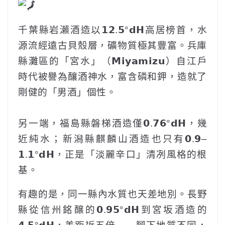
千葉縣岩瀨酒造以𝟭𝟮.𝟱°𝗱𝗛高居榜首，水
源流經遠古貝殼層，礦物質極其豐富。兵庫
縣灘區的「宮水」（𝗠𝗶𝘆𝗮𝗺𝗶𝘇𝘂）自江戶
時代被譽為釀酒神水，富含磷和鉀，造就了
剛健的「男酒」個性。
‎ ‎ ‎ ‎ ‎‎ ‎ ‎ ‎ ‎‎ ‎ ‎
另一端，福島縣磐梯酒造僅𝟬.𝟳𝟲°𝗱𝗛，幾
近純水；新潟縣麒麟山酒造也只有𝟬.𝟵–
𝟭.𝟭°𝗱𝗛，正是「淡麗辛口」清冽風格的根
基。
‎有趣的是，同一縣內水質也天差地別。長野
縣從信州銘醸的𝟬.𝟵𝟱°𝗱𝗛到宮坂酒造的