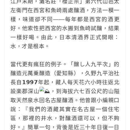
江戶末期，灘名莊「櫻正宗」第六代山邑太
左衛門在西宮和魚崎兩處釀酒，方法一模一
樣，味道卻不同——每年都是西宮的酒更
好。他索性把西宮的水搬到魚崎試釀，結果
一樣好喝。由此，日本清酒界正式開眼：
水，才是根本。
‎ ‎ ‎ ‎ ‎‎ ‎ ‎ ‎ ‎‎ ‎ ‎
當代更有瘋狂的例子。「醸し人九平次」的
釀造元萬乗醸造（愛知縣），久野九平治社
長自𝟭𝟵𝟵𝟳年起，藏人每天花六小時往返北
設楽郡深山
，到海拔六七百公尺的山隘
取天然泉水回名古屋釀酒。他曾跟小編親口
說：『我們的酒藏其實在名古屋一個住宅
區，那裡的井水，對釀酒還可以，但不夠
好。』簡單一句，背後是近三十年日復一日