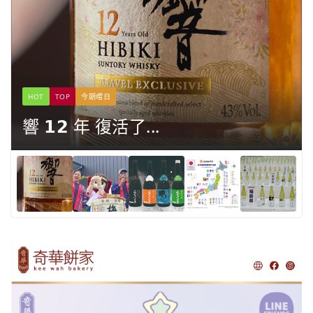
HOT
TOP
今期嚐日
響 𝟭𝟮 年 復活了...