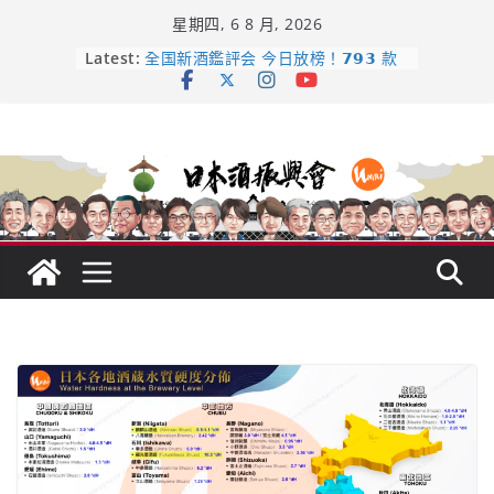
Skip
星期四, 6 8 月, 2026
to
content
日本酒類地理標示 (GI) 認定一覽表
Latest:
全国新酒鑑評会 今日放榜！𝟳𝟵𝟯 款
新酒角逐，誰是今年最強？
響 𝟭𝟮 年 復活了!
【酒業商戰】130年老酒藏殺入股票
市場！梅乃宿上市背後的密碼
龜之井酒造：口說上手 – 山形純米大
吟釀的堅持與傳承 ～ くどき上手