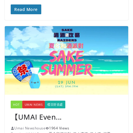
Read More
HOT
UMAI NEWS
嚐日好去處
【UMAI Even...
Umai Newshouse
1964 Views