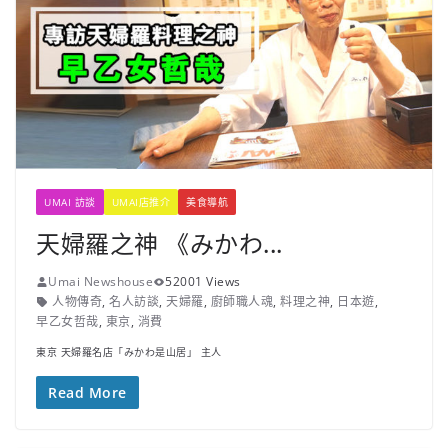
UMAI 訪談
UMAI店推介
美食導航
天婦羅之神 《みかわ...
Umai Newshouse
52001 Views
人物傳奇
,
名人訪談
,
天婦羅
,
廚師職人魂
,
料理之神
,
日本遊
,
早乙女哲哉
,
東京
,
消費
東京 天婦羅名店「みかわ是山居」 主人
Read More