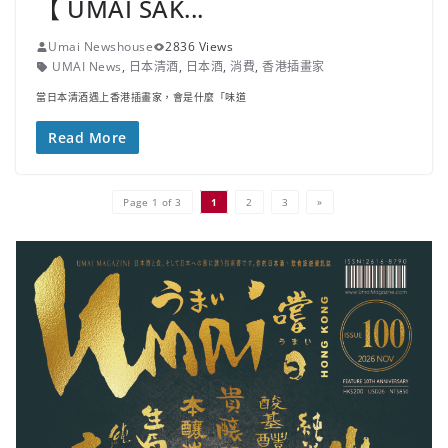
【 UMAI SAK...
Umai Newshouse
2836 Views
UMAI News
,
日本清酒
,
日本酒
,
消費
,
香港插畫家
當日本清酒遇上香港插畫家，會是什麼「味道
Read More
Page 1 of 3
1
2
3
»