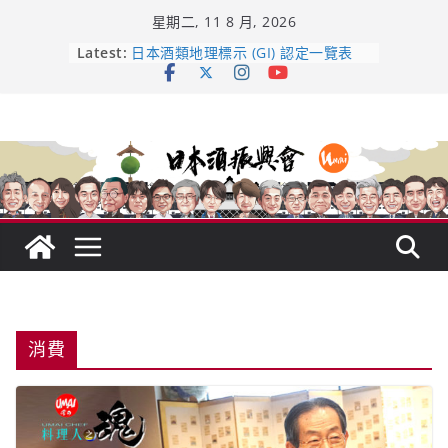
Skip
星期二, 11 8 月, 2026
to
content
Latest:
龜之井酒造：口說上手 – 山形純米大
吟釀的堅持與傳承 ～ くどき上手
日本酒類地理標示 (GI) 認定一覽表
UMAI SAKE MC題庫（2026年版
Lite）
響 𝟭𝟮 年 復活了!
【酒業商戰】130年老酒藏殺入股票
市場！梅乃宿上市背後的密碼
消費