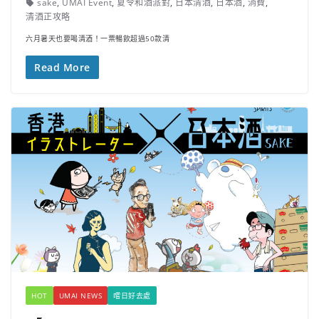
sake
,
UMAI Event
,
夏令和酒派對
,
日本清酒
,
日本酒
,
消費
,
清酒正攻略
六月暑天也要喝清酒！一票暢飲超過50款清
Read More
HOT
UMAI NEWS
嚐日好去處