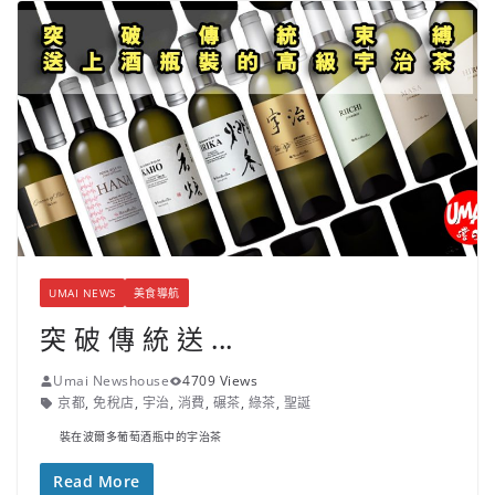
UMAI NEWS
美食導航
突 破 傳 統 送 ...
Umai Newshouse
4709 Views
京都
,
免稅店
,
宇治
,
消費
,
碾茶
,
綠茶
,
聖誕
裝在波爾多葡萄酒瓶中的宇治茶
Read More