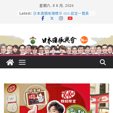
Skip
星期六, 8 8 月, 2026
to
content
Latest:
龜之井酒造：口說上手 – 山形純米大
吟釀的堅持與傳承 ～ くどき上手
日本酒類地理標示 (GI) 認定一覽表
受保護的內容: UMAI SAKE MC題庫
（2026年版）
響 𝟭𝟮 年 復活了!
【酒業商戰】130年老酒藏殺入股票
市場！梅乃宿上市背後的密碼