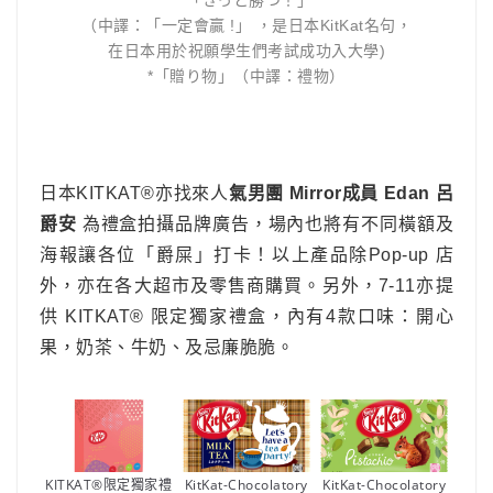
*「きっと勝つ！」
（中譯：「一定會贏 !」 ，是日本KitKat名句，
在日本用於祝願學生們考試成功入大學)
*「贈り物」（中譯：禮物）
日本KITKAT®亦找來人
氣男團 Mirror成員 Edan 呂
爵安
為禮盒拍攝品牌廣告，場內也將有不同橫額及
海報讓各位「爵屎」打卡！以上產品除Pop-up 店
外，亦在各大超市及零售商購買。另外，7-11亦提
供 KITKAT® 限定獨家禮盒，內有4款口味：開心
果，奶茶、牛奶、及忌廉脆脆。
KITKAT®限定獨家禮
KitKat-Chocolatory
KitKat-Chocolatory