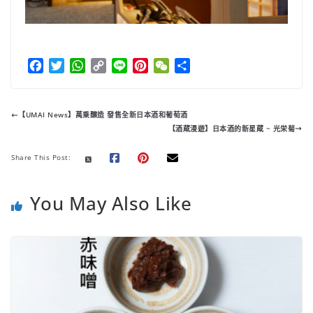
F
T
W
C
L
P
W
分
a
w
h
o
i
i
e
享
c
i
a
p
n
n
C
e
t
t
y
e
t
h
【UMAI News】萬乗醸造 發售全新日本酒和葡萄酒
b
t
s
L
e
a
【酒蔵漫遊】日本酒的新星蔵 ~ 光栄菊
o
e
A
i
r
t
o
r
p
n
e
Share This Post:
k
p
k
s
t
You May Also Like