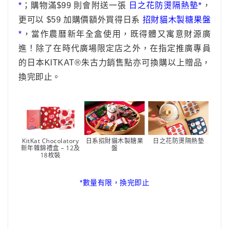
*
；購物滿$99 則會附送一張
日之花防燙隔熱墊*
，
更可以 $59 加購價額外買得日系
招財貓木製糖果盤
*
，當作農曆新年全盒使用，既得體又寓意財源廣
進！除了在時代廣場限定店之外，在指定推廣專員
的日本KITKAT®朱古力銷售點亦可換購以上贈品，
換完即止。
KitKat Chocolatory
日系招財貓木製糖果
日之花防燙隔熱墊
新年雜錦禮盒 – 12及
盤
18枚裝
*數量有限，換完即止