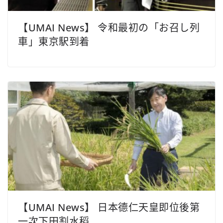
【UMAI News】 令和最初の「お召し列
車」東京駅到着
【UMAI News】 日本德仁天皇即位後第
一次下田割水稻