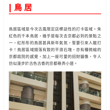
鳥 居
|
鳥居區域是今次古風限定店標誌性的打卡區域。朱
紅色的千本鳥居，幾乎是每次去京都必到的景點之
一，紅彤彤的鳥居甚具新年氣氛，誓要引來人龍打
卡！鳥居區域錯落有致的平滑石塊，亦有種微縮的
京都庭院的感覺，加上一座可愛的招財貓像，令人
仿似漫步於古色古香的京都巷弄小道。