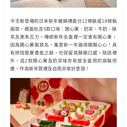
今次新登場的日本新年雜錦禮盒分12條裝或18條裝
兩款，裡面包含5款口味：開心果、奶茶、牛奶、抹
茶及黑朱古力。傳統新年全盒裡一定會有開心果，
因為開心果取其名，寓意新一年過得開開心心！具
有烘焙堅果香氣之餘，也保留其酥脆口感。除送禮
外，這2款開心果及奶茶味亦有放全盒用的袋裝供
應，作為新年賀禮及自用非常好意頭！