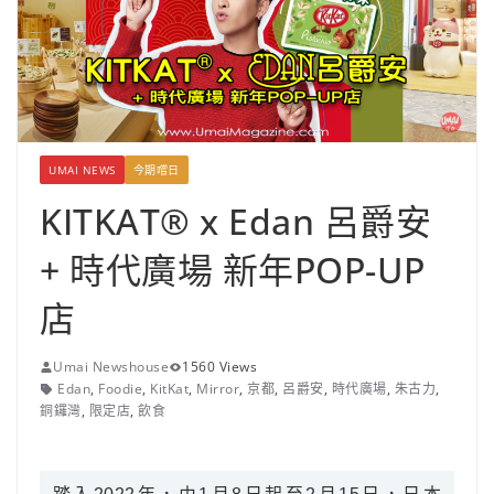
UMAI NEWS
今期嚐日
KITKAT® x Edan 呂爵安
+ 時代廣場 新年POP-UP
店
Umai Newshouse
1560 Views
Edan
,
Foodie
,
KitKat
,
Mirror
,
京都
,
呂爵安
,
時代廣場
,
朱古力
,
銅鑼灣
,
限定店
,
飲食