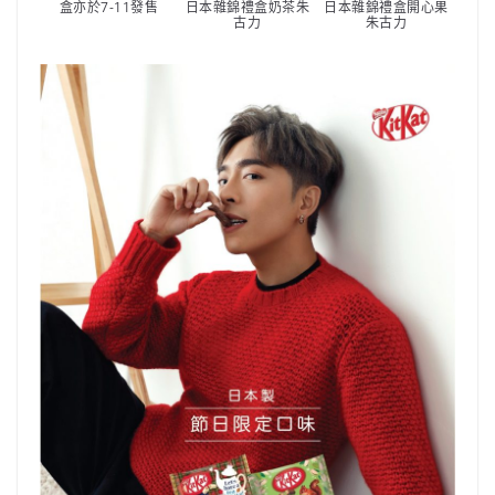
盒亦於7-11發售
日本雜錦禮盒奶茶朱
日本雜錦禮盒開心果
古力
朱古力