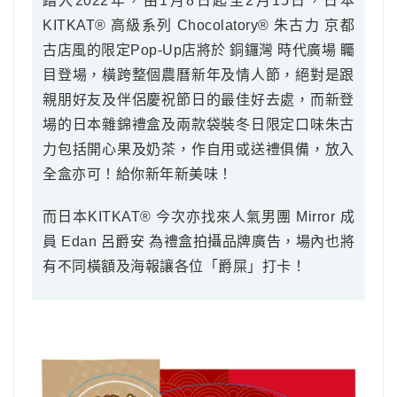
踏入2022年，由1月8日起至2月15日，日本
KITKAT® 高級系列 Chocolatory® 朱古力 京都
古店風的限定Pop-Up店將於 銅鑼灣 時代廣場 矚
目登場，橫跨整個農曆新年及情人節，絕對是跟
親朋好友及伴侶慶祝節日的最佳好去處，而新登
場的日本雜錦禮盒及兩款袋裝冬日限定口味朱古
力包括開心果及奶茶，作自用或送禮俱備，放入
全盒亦可！給你新年新美味！
而日本KITKAT® 今次亦找來人氣男團 Mirror 成
員 Edan 呂爵安 為禮盒拍攝品牌廣告，場內也將
有不同橫額及海報讓各位「爵屎」打卡！