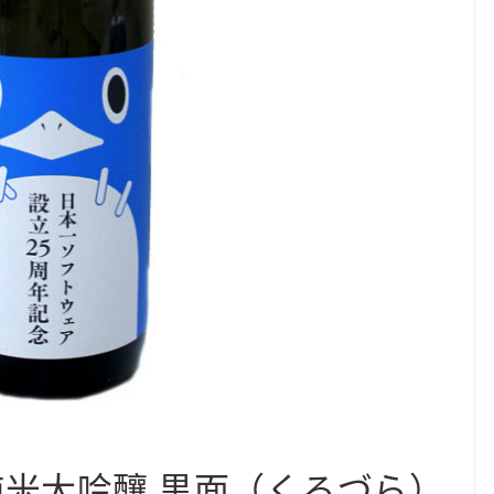
 純米大吟釀 黒面（くろづら）