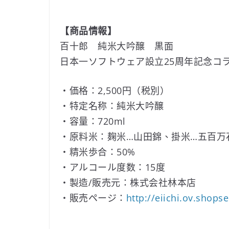
【商品情報】
百十郎 純米大吟醸 黒面
日本一ソフトウェア設立25周年記念コ
・価格：2,500円（税別）
・特定名称：純米大吟醸
・容量：720ml
・原料米：麹米…山田錦、掛米…五百万
・精米歩合：50%
・アルコール度数：15度
・製造/販売元：株式会社林本店
・販売ページ：
http://eiichi.ov.shops