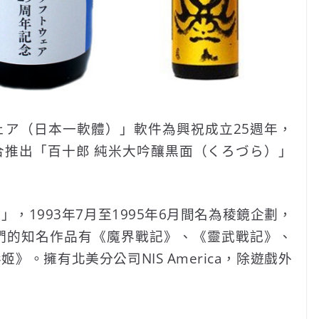
ェア（日本一軟體）」軟件為興祝成立25週年，
合推出「百十郎 純米大吟釀黒面（くろづら）」
，1993年7月至1995年6月間名為稜鏡企劃，
們的知名作品有《魔界戰記》、《靈武戰記》、
。擁有北美分公司NIS America，除遊戲外