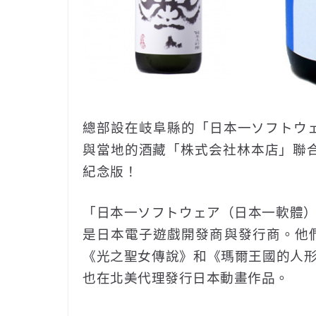
總部設在岐阜縣的「日本一ソフトウ
與當地的酒藏「株式会社林本店」聯
紀念版！
「日本一ソフトウェア（日本一軟體）」
是日本電子遊戲開發商與發行商。他
《光之聖女傳說》和《瑪爾王國的人形姬》
也在北美代理發行日本動畫作品。