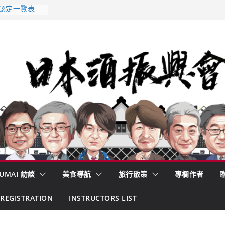
 認定一覽表
AKE MC題庫
酒藏殺入股票
的密碼
– 山形純米大
くどき上手
UMAI 訪談
美食導航
旅行散策
專欄作者
REGISTRATION
INSTRUCTORS LIST