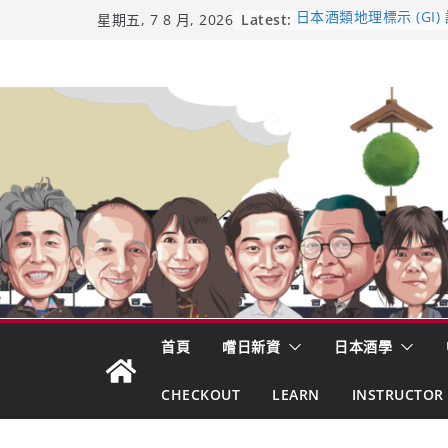
Skip
Latest:
日本酒類地理標示 (GI)
星期五, 7 8 月, 2026
受保護的內容: UMAI S
to
（2026年版）
content
響 𝟭𝟮 年 復活了!
【酒業商戰】130年老
市場！梅乃宿上市背後
龜之井酒造：口說上手 
吟釀的堅持與傳承 ～ 
首頁
嚐日新資
日本酒學
CHECKOUT
LEARN
INSTRUCTOR 