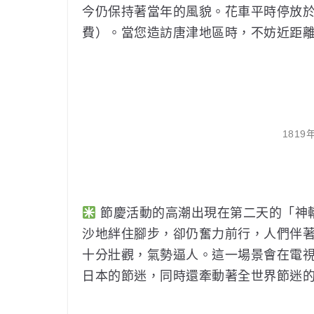
今仍保持著當年的風貌。花車平時停放
費）。當您造訪唐津地區時，不妨近距
181
節慶活動的高潮出現在第二天的「神
沙地絆住腳步，卻仍奮力前行，人們伴
十分壯觀，氣勢逼人。這一場景會在電
日本的節迷，同時還牽動著全世界節迷