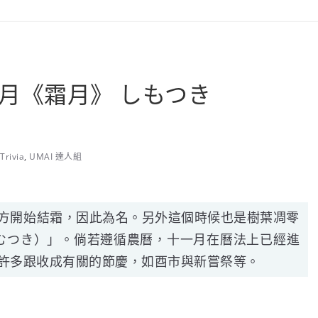
 十一月《霜月》 しもつき
Trivia
,
UMAI 達人組
方開始結霜，因此為名。另外這個時候也是樹葉凋零
むつき）」。倘若遵循農曆，十一月在曆法上已經進
許多跟收成有關的節慶，如酉市與新嘗祭等。