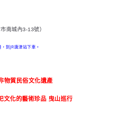
南城內3-13號）
鐘，到JR唐津站下車。
非物質民俗文化遺產
祀文化的藝術珍品 曳山巡行