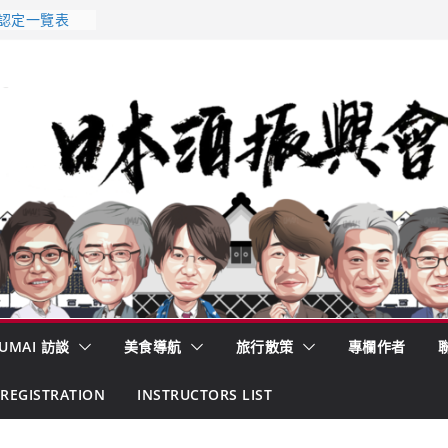
 認定一覽表
2026年版
酒藏殺入股票
的密碼
– 山形純米大
くどき上手
UMAI 訪談
美食導航
旅行散策
專欄作者
REGISTRATION
INSTRUCTORS LIST