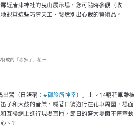
於鄰近唐津神社的曳山展示場，您可隨時參觀（收
離地觀賞這些巧奪天工、製造別出心裁的藝術品。
9年製成的「赤獅子」花車
轎出駕（日語稱：
#
御旅所神幸
）」上。14輛花車雖被
著笛子和大鼓的音樂，喊著口號遊行在花車周圍，場面
視和互聯網上進行現場直播，節日的盛大場面不僅牽動
的心。
?