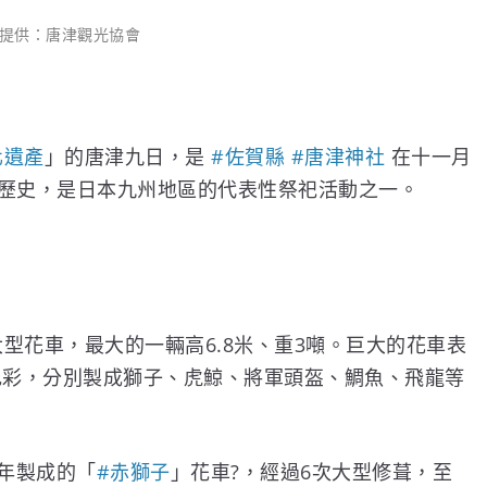
提供：唐津觀光協會
化遺產
」的唐津九日，是
#
佐賀縣
#
唐津神社
在十一月
年歷史，是日本九州地區的代表性祭祀活動之一。
型花車，最大的一輛高6.8米、重3噸。巨大的花車表
色彩，分別製成獅子、虎鯨、將軍頭盔、鯛魚、飛龍等
9年製成的「
#
赤獅子
」花車
?
，經過6次大型修葺，至