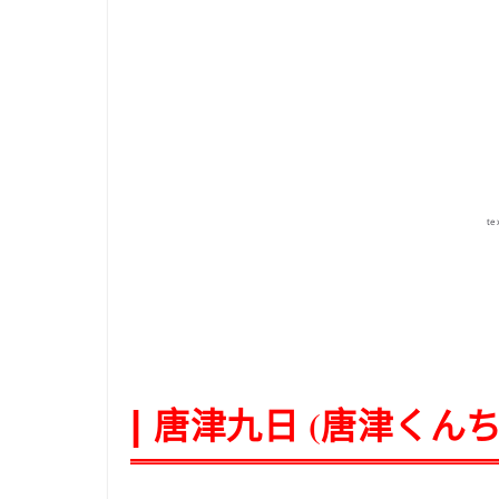
te
唐津九日
(
唐津くん
|