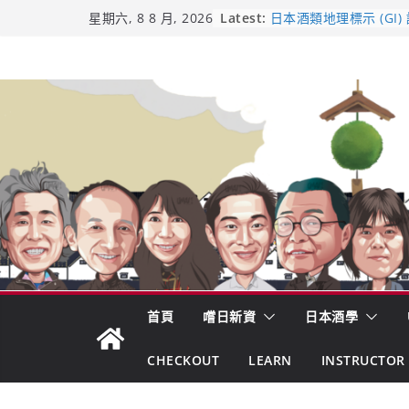
Skip
Latest:
日本酒類地理標示 (GI)
星期六, 8 8 月, 2026
UMAI SAKE MC題庫（
to
Lite）
content
響 𝟭𝟮 年 復活了!
【酒業商戰】130年老
市場！梅乃宿上市背後
龜之井酒造：口說上手 
吟釀的堅持與傳承 ～ 
首頁
嚐日新資
日本酒學
CHECKOUT
LEARN
INSTRUCTOR 