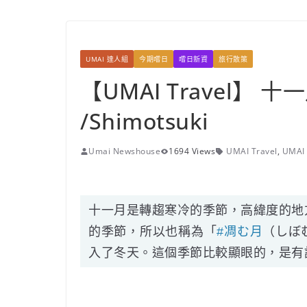
UMAI 達人組
今期嚐日
嚐日新資
旅行散策
【UMAI Travel】
/Shimotsuki
Umai Newshouse
1694 Views
UMAI Travel
,
UMAI 
十一月是轉趨寒冷的季節，高緯度的地
的季節，所以也稱為「
#
凋む月
（しぼ
入了冬天。這個季節比較顯眼的，是有