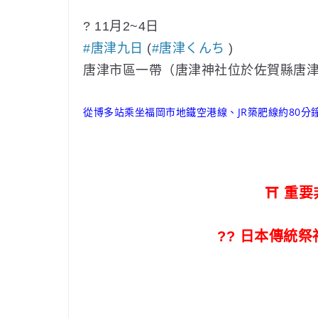
?
11月2~4日
#
唐津九日
(
#
唐津くんち
)
唐津市區一帶（唐津神社位於佐賀縣唐津市
從博多站乘坐福岡市地鐵空港線、JR築肥線約80分
⛩
重要
??
日本傳統祭