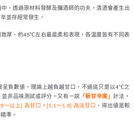
酒中，透過原材料發酵及釀酒師的功夫，
清酒會產生出
甘辛並存經常發生。
敦厚、約45℃左右最能柔和表現，各温度皆有不同表
度呈負數値，理論上越負越甘口，不過這只是以4℃之
、並非品味測試或評分。又有ー説
「新甘辛度」
計法，
1.9〜以上] 為甘口
，
[1.1〜1.8] 為淡甘口
、得出値是較
盡精準。