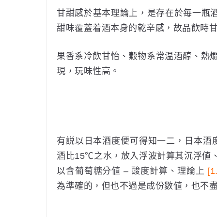
甘甜感於基本理論上，是存在於毎一瓶
甜味覆蓋着酒本身的乾辛感，故品飲時
果香系冷飲甘怡、穀物系常温酒醇、熱燗
現，玩味性高。
有説以日本酒度便可得知一二，日本酒
酒比15℃之水，放入浮波計算其沉浮値
以含葡萄糖分値 – 酸度計算、理論上
[
為準確的，但也不過是成份數値，也不