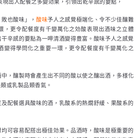
表現出人配餐之多變効果，引領出乾辛感的要點，
、敗也酸味」，
酸味
予人之感覺極端化、令不少佳釀難
環，更令配餐度有千變萬化之効酸表現出酒味之立體
出干辛感的要點為一呷清酒變得豊富。酸味予人之感覺
酒變得學問化之重要一環，更令配餐度有千變萬化之
酒中，釀製時會產生出不同的酸以使之釀出酒，多様化
果類或乳製品類香氣。
度及配餐選具酸味的酒，乳酸系的熱燗舒緩、果酸系的
材均可容易配搭出極佳効果。品酒時，酸味是極重要的