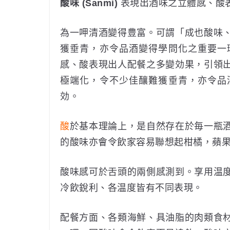
酸味 (Sanmi)
表現出酒味之立體感、酸
為一呷清酒變得豊富。可謂「成也酸味
獲垂青，亦令品酒變得學問化之重要一
感、酸表現出人配餐之多變効果，引領
極端化，令不少佳釀難獲垂青，亦令品
効。
酸
於基本理論上，是自然存在於毎一瓶
的酸味亦會令飲家容易聯想起柑橘，蘋
酸味感可於舌頭的兩側感測到。享用温
冷飲銳利、各温度皆有不同表現。
配餐方面、各類海鮮、具油脂的肉類食