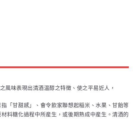
之風味表現出清酒温醇之特徴、使之平易近人，
意指「甘甜感」、會令飲家聯想起稲米、水果、甘飴等
原材料糖化過程中所産生，或後期熟成中産生。清酒的
。