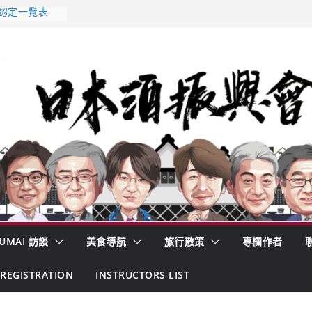
 認定一覽表
AKE MC題庫
酒藏殺入股票
的密碼
– 山形純米大
くどき上手
UMAI 訪談
美食導航
旅行散策
專欄作者
REGISTRATION
INSTRUCTORS LIST