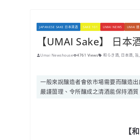
JAPANESE SAKE 日本清酒
SAKE 101
UMAI NEWS
UMAI 
【UMAI Sake】 日
Umai Newshouse
4761 Views
和らき酒
,
日本酒
,
旨
一般來說釀造者會依市場需要而釀造出
嚴謹箇理、令所釀成之清酒能保持酒質
【和