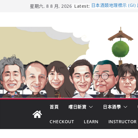
Skip
Latest:
日本酒類地理標示 (GI)
星期六, 8 8 月, 2026
受保護的內容: UMAI S
to
（2026年版）
content
響 𝟭𝟮 年 復活了!
【酒業商戰】130年老
市場！梅乃宿上市背後
龜之井酒造：口說上手 
吟釀的堅持與傳承 ～ 
首頁
嚐日新資
日本酒學
CHECKOUT
LEARN
INSTRUCTOR 