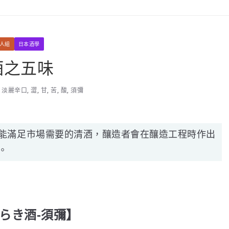
達人組
日本酒學
本酒之五味
,
淡麗辛口
,
澀
,
甘
,
苦
,
酸
,
須彌
能滿足市場需要的清酒，釀造者會在釀造工程時作出
。
らき酒-須彌】