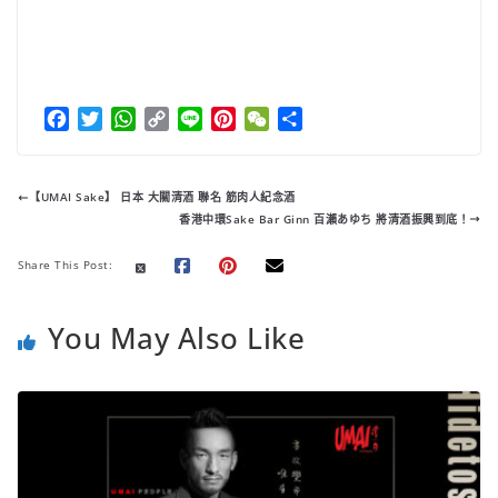
F
T
W
C
L
P
W
分
a
w
h
o
i
i
e
享
c
i
a
p
n
n
C
e
t
t
y
e
t
h
【UMAI Sake】 日本 大關清酒 聯名 筋肉人紀念酒
b
t
s
L
e
a
香港中環Sake Bar Ginn 百瀨あゆち 將清酒振興到底！
o
e
A
i
r
t
o
r
p
n
e
Share This Post:
k
p
k
s
t
You May Also Like