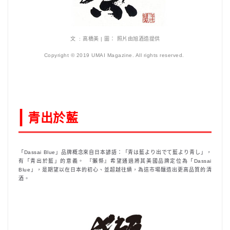
文 : 高橋美 | 圖： 照片由旭酒造提供
Copyright © 2019 UMAI Magazine. All rights reserved.
|
青出於藍
「Dassai Blue」品牌概念來自日本諺語：「青は藍より出でて藍より青し」，
有「青出於藍」的意義。 『獺祭』希望通過將其美國品牌定位為「Dassai
Blue」，是期望以在日本的初心、並超越往績，為這市場釀造出更高品質的清
酒。