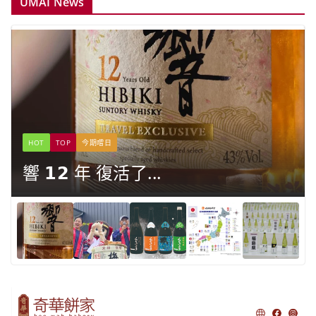
UMAI News
HOT
TOP
今期嚐日
響 𝟭𝟮 年 復活了...