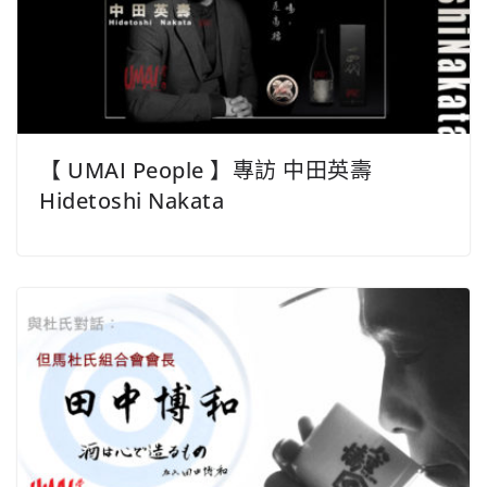
【 UMAI People 】專訪 中田英壽
Hidetoshi Nakata