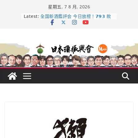
Skip
星期五, 7 8 月, 2026
to
content
日本酒類地理標示 (GI) 認定一覽表
Latest:
全国新酒鑑評会 今日放榜！𝟳𝟵𝟯 款
新酒角逐，誰是今年最強？
響 𝟭𝟮 年 復活了!
【酒業商戰】130年老酒藏殺入股票
市場！梅乃宿上市背後的密碼
龜之井酒造：口說上手 – 山形純米大
吟釀的堅持與傳承 ～ くどき上手