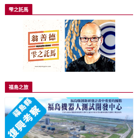
雫之託馬
福島之旅