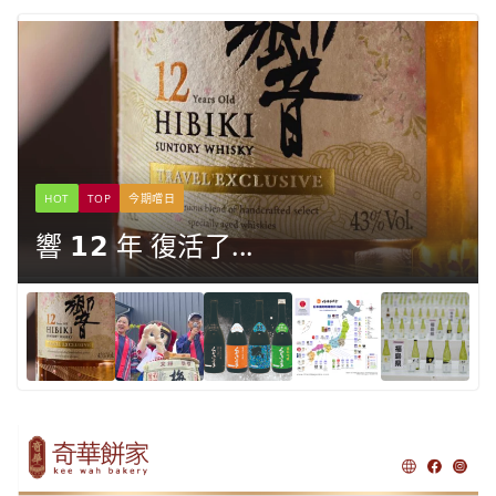
HOT
TOP
今期嚐日
響 𝟭𝟮 年 復活了...