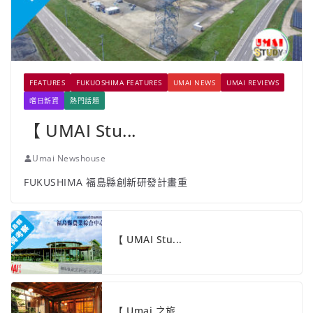
FEATURES
FUKUOSHIMA FEATURES
UMAI NEWS
UMAI REVIEWS
嚐日新資
熱門話題
【 UMAI Stu...
Umai Newshouse
FUKUSHIMA 福島縣創新研發計畫重
【 UMAI Stu...
【 Umai 之旅 ...