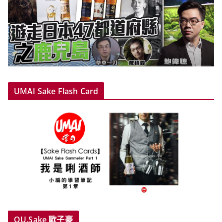
UMAI Sake Flash Card
OU.Sake 歐子豪