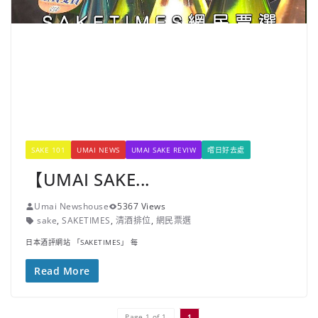
SAKE 101
UMAI NEWS
UMAI SAKE REVIW
嚐日好去處
【UMAI SAKE...
Umai Newshouse
5367 Views
sake
,
SAKETIMES
,
清酒排位
,
網民票選
日本酒評網站 「SAKETIMES」 每
Read More
Page 1 of 1
1