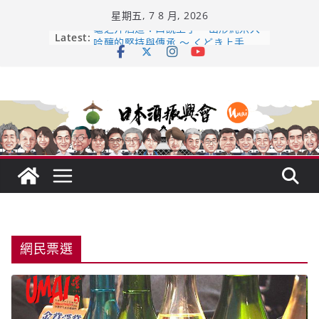
Skip
星期五, 7 8 月, 2026
to
content
Latest:
龜之井酒造：口說上手 – 山形純米大
吟釀的堅持與傳承 ～ くどき上手
日本酒類地理標示 (GI) 認定一覽表
全国新酒鑑評会 今日放榜！𝟳𝟵𝟯 款
新酒角逐，誰是今年最強？
響 𝟭𝟮 年 復活了!
【酒業商戰】130年老酒藏殺入股票
市場！梅乃宿上市背後的密碼
網民票選