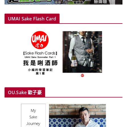
UMAI Sake Flash Card
OU.Sake 歐子豪