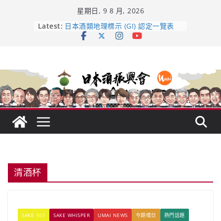
Skip
星期日, 9 8 月, 2026
to
content
龜之井酒造：口說上手 – 山形純米大
Latest:
吟釀的堅持與傳承 ～ くどき上手
日本酒類地理標示 (GI) 認定一覽表
UMAI SAKE MC題庫（2026年版
Lite）
響 𝟭𝟮 年 復活了!
【酒業商戰】130年老酒藏殺入股票
市場！梅乃宿上市背後的密碼
清酒杯
SAKE 101
SAKE WHISPER
UMAI NEWS
今期嚐日
熱門話題