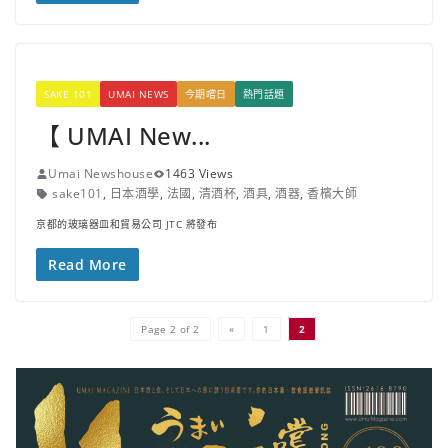
SAKE 101
UMAI NEWS
今期嚐日
熱門話題
【 UMAI New...
Umai Newshouse
1463 Views
sake101
,
日本酒學
,
法國
,
清酒杯
,
酒具
,
酒器
,
香檳大師
京都的玻璃器皿和貿易公司 JTC 將發布
Read More
Page 2 of 2
«
1
2