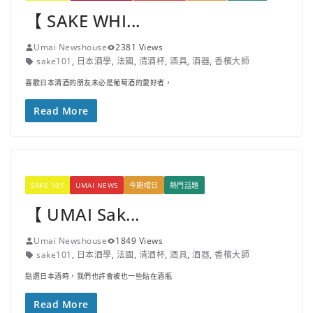
【 SAKE WHI...
Umai Newshouse
2381 Views
sake101
,
日本酒學
,
法國
,
清酒杯
,
酒具
,
酒器
,
香檳大師
喜歡日本清酒的朋友未必是葡萄酒的愛好者，
Read More
SAKE 101
UMAI NEWS
今期嚐日
熱門話題
【 UMAI Sak...
Umai Newshouse
1849 Views
sake101
,
日本酒學
,
法國
,
清酒杯
,
酒具
,
酒器
,
香檳大師
點選日本酒時，我們也許會被也一些貼在酒瓶
Read More