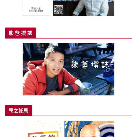
熊 爸 撰 誌
雫之託馬