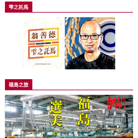
雫之託馬
福島之旅