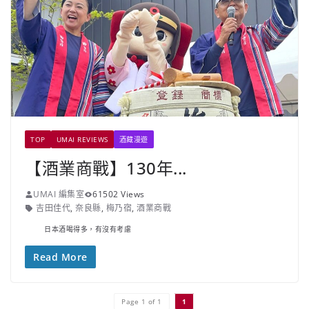
TOP
UMAI REVIEWS
酒藏漫遊
【酒業商戰】130年...
UMAI 編集室
61502 Views
吉田佳代
,
奈良縣
,
梅乃宿
,
酒業商戰
日本酒喝得多，有沒有考慮
Read More
Page 1 of 1
1