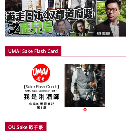
UMAI Sake Flash Card
OU.Sake 歐子豪