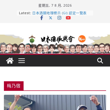
Skip
星期五, 7 8 月, 2026
to
龜之井酒造：口說上手 – 山形純米大
content
Latest:
吟釀的堅持與傳承 ～ くどき上手
日本酒類地理標示 (GI) 認定一覽表
受保護的內容: UMAI SAKE MC題庫
（2026年版）
響 𝟭𝟮 年 復活了!
【酒業商戰】130年老酒藏殺入股票
市場！梅乃宿上市背後的密碼
梅乃宿