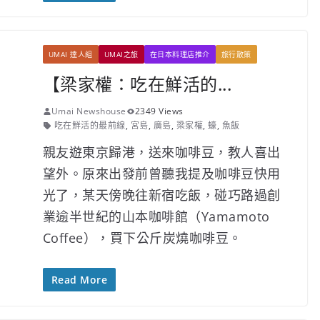
UMAI 達人組
UMAI之旅
在日本料理店推介
旅行散策
【梁家權：吃在鮮活的...
Umai Newshouse
2349 Views
吃在鮮活的最前線
,
宮島
,
廣島
,
梁家權
,
蠔
,
魚飯
親友遊東京歸港，送來咖啡豆，教人喜出
望外。原來出發前曾聽我提及咖啡豆快用
光了，某天傍晚往新宿吃飯，碰巧路過創
業逾半世紀的山本咖啡館（Yamamoto
Coffee），買下公斤炭燒咖啡豆。
Read More