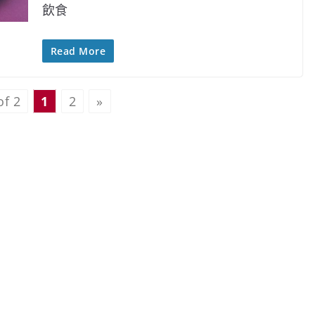
飲食
Read More
of 2
1
2
»