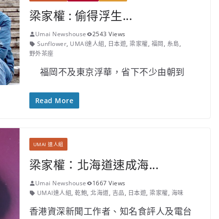
梁家權 : 偷得浮生...
Umai Newshouse
2543 Views
Sunflower
,
UMAI達人組
,
日本遊
,
梁家權
,
福岡
,
糸島
,
野外茶座
福岡不及東京浮華，省下不少由朝到
Read More
UMAI 達人組
梁家權：北海道速成海...
Umai Newshouse
1667 Views
UMAI達人組
,
乾鮑
,
北海道
,
吉品
,
日本遊
,
梁家權
,
海味
香港資深新聞工作者、知名食評人及電台