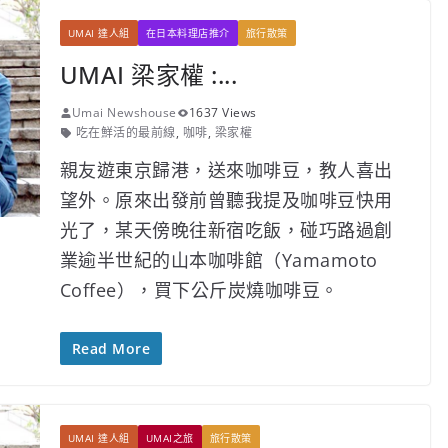
UMAI 達人組
在日本料理店推介
旅行散策
UMAI 梁家權 :...
Umai Newshouse
1637 Views
吃在鮮活的最前線
,
咖啡
,
梁家權
親友遊東京歸港，送來咖啡豆，教人喜出
望外。原來出發前曾聽我提及咖啡豆快用
光了，某天傍晚往新宿吃飯，碰巧路過創
業逾半世紀的山本咖啡館（Yamamoto
Coffee），買下公斤炭燒咖啡豆。
Read More
UMAI 達人組
UMAI之旅
旅行散策