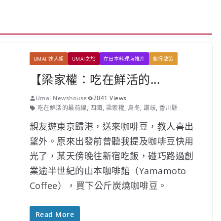
UMAI 達人組
UMAI之旅
在日本料理店推介
旅行散策
【梁家權：吃在鮮活的...
Umai Newshouse
2041 Views
吃在鮮活的最前線
,
四國
,
梁家權
,
烏冬
,
讚岐
,
香川縣
親友遊東京歸港，送來咖啡豆，教人喜出
望外。原來出發前曾聽我提及咖啡豆快用
光了，某天傍晚往新宿吃飯，碰巧路過創
業逾半世紀的山本咖啡館（Yamamoto
Coffee），買下公斤炭燒咖啡豆。
Read More