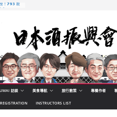
𝟳𝟵𝟯 款
強？
酒藏殺入股票
的密碼
– 山形純米大
くどき上手
 認定一覽表
UMAI 訪談
美食導航
旅行散策
專欄作者
REGISTRATION
INSTRUCTORS LIST