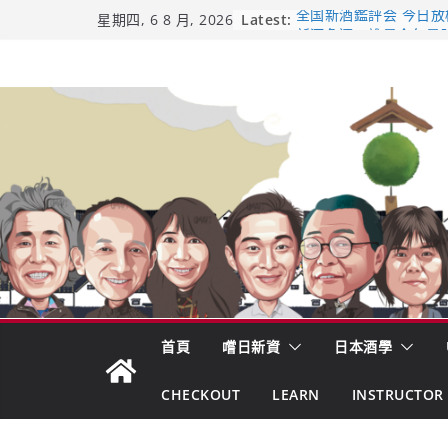
Skip
Latest:
全国新酒鑑評会 今日放榜！
星期四, 6 8 月, 2026
新酒角逐，誰是今年最
to
響 𝟭𝟮 年 復活了!
content
【酒業商戰】130年老
市場！梅乃宿上市背後
龜之井酒造：口說上手 
吟釀的堅持與傳承 ～ 
日本酒類地理標示 (GI)
首頁
嚐日新資
日本酒學
CHECKOUT
LEARN
INSTRUCTOR 