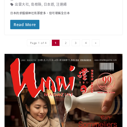
出雲大社
,
島根縣
,
日本遊
,
注連繩
日本的求姻緣神社有那麼多，但可堪稱全日本
Read More
Page 1 of 4
1
2
3
4
»