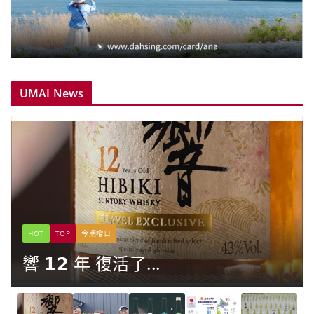
UMAI News
HOT
TOP
今期嚐日
響 𝟭𝟮 年 復活了...