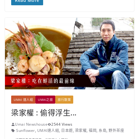
Read More
UMAI 達人組
UMAI之旅
旅行散策
梁家權 : 偷得浮生...
Umai Newshouse
2544 Views
Sunflower
,
UMAI達人組
,
日本遊
,
梁家權
,
福岡
,
糸島
,
野外茶座