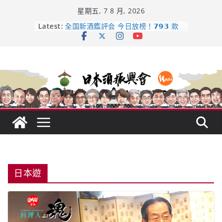
Skip
星期五, 7 8 月, 2026
to
content
日本酒類地理標示 (GI) 認定一覽表
Latest:
全国新酒鑑評会 今日放榜！𝟳𝟵𝟯 款
新酒角逐，誰是今年最強？
響 𝟭𝟮 年 復活了!
【酒業商戰】130年老酒藏殺入股票
市場！梅乃宿上市背後的密碼
龜之井酒造：口說上手 – 山形純米大
吟釀的堅持與傳承 ～ くどき上手
日本遊