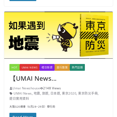
HOT
UMAI NEWS
嚐日新資
旅行散策
熱門話題
【UMAI News...
Umai Newshouse
2148 Views
UMAI News
,
地震
,
旅遊
,
日本遊
,
東京2020
,
東京防災手冊
,
遊日實用資料
大阪G20峰會（6月28~29日）舉行的