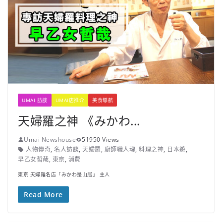
UMAI 訪談
UMAI店推介
美食導航
天婦羅之神 《みかわ...
Umai Newshouse
51950 Views
人物傳奇
,
名人訪談
,
天婦羅
,
廚師職人魂
,
料理之神
,
日本遊
,
早乙女哲哉
,
東京
,
消費
東京 天婦羅名店「みかわ是山居」 主人
Read More