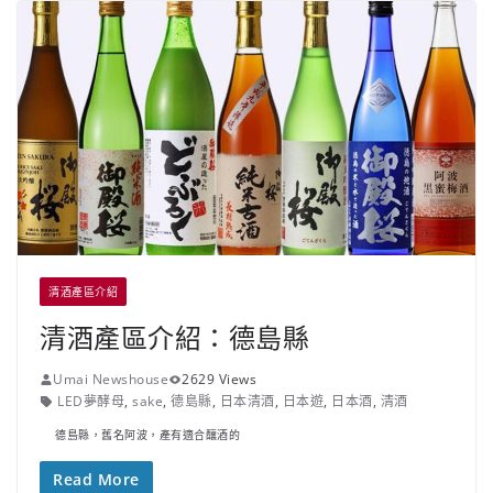
清酒產區介紹
清酒產區介紹：德島縣
Umai Newshouse
2629 Views
LED夢酵母
,
sake
,
德島縣
,
日本清酒
,
日本遊
,
日本酒
,
清酒
德島縣，舊名阿波，產有適合釀酒的
Read More