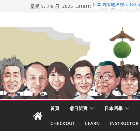
Skip
Latest:
日本酒類地理標示 (GI)
星期五, 7 8 月, 2026
全国新酒鑑評会 今日放榜！
to
新酒角逐，誰是今年最
content
響 𝟭𝟮 年 復活了!
【酒業商戰】130年老
市場！梅乃宿上市背後
龜之井酒造：口說上手 
吟釀的堅持與傳承 ～ 
首頁
嚐日新資
日本酒學
CHECKOUT
LEARN
INSTRUCTOR 