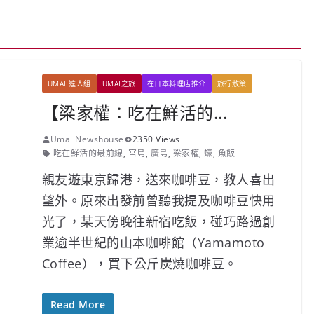
UMAI 達人組
UMAI之旅
在日本料理店推介
旅行散策
【梁家權：吃在鮮活的...
Umai Newshouse
2350 Views
吃在鮮活的最前線
,
宮島
,
廣島
,
梁家權
,
蠔
,
魚飯
親友遊東京歸港，送來咖啡豆，教人喜出
望外。原來出發前曾聽我提及咖啡豆快用
光了，某天傍晚往新宿吃飯，碰巧路過創
業逾半世紀的山本咖啡館（Yamamoto
Coffee），買下公斤炭燒咖啡豆。
Read More