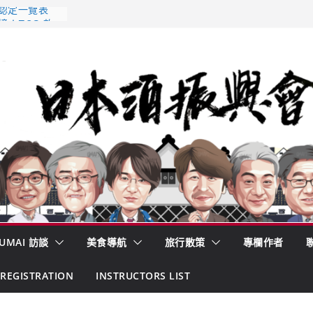
 認定一覽表
𝟳𝟵𝟯 款
強？
酒藏殺入股票
的密碼
– 山形純米大
くどき上手
UMAI 訪談
美食導航
旅行散策
專欄作者
REGISTRATION
INSTRUCTORS LIST