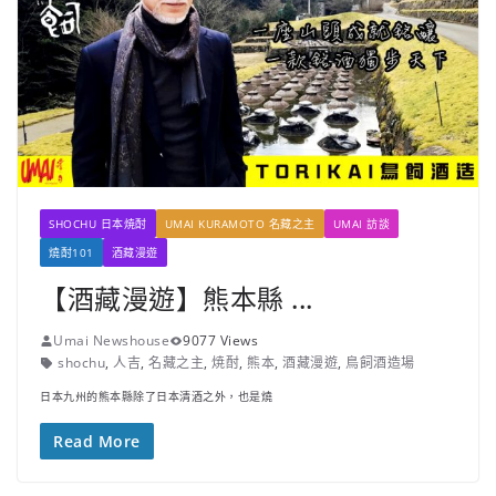
SHOCHU 日本焼酎
UMAI KURAMOTO 名藏之主
UMAI 訪談
燒酎101
酒藏漫遊
【酒藏漫遊】熊本縣 ...
Umai Newshouse
9077 Views
shochu
,
人吉
,
名藏之主
,
焼酎
,
熊本
,
酒藏漫遊
,
鳥飼酒造場
日本九州的熊本縣除了日本清酒之外，也是燒
Read More