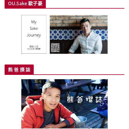
OU.Sake 歐子豪
熊 爸 撰 誌