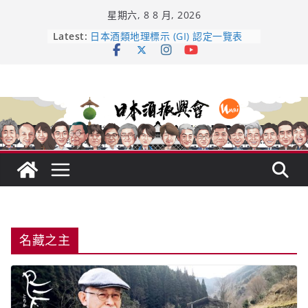
Skip
星期六, 8 8 月, 2026
to
content
龜之井酒造：口說上手 – 山形純米大
Latest:
吟釀的堅持與傳承 ～ くどき上手
日本酒類地理標示 (GI) 認定一覽表
UMAI SAKE MC題庫（2026年版
Lite）
響 𝟭𝟮 年 復活了!
【酒業商戰】130年老酒藏殺入股票
市場！梅乃宿上市背後的密碼
名藏之主