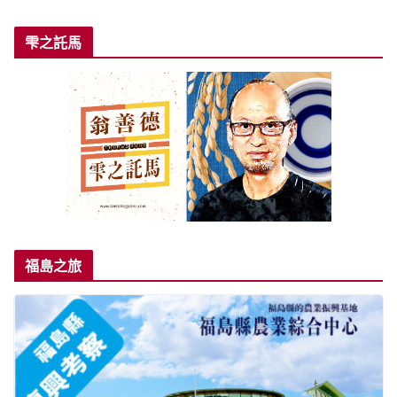
雫之託馬
福島之旅