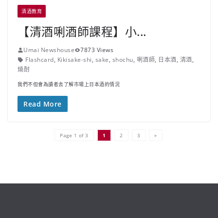
清酒教育
【清酒唎酒師課程】小...
Umai Newshouse
7873 Views
Flashcard
,
Kikisake-shi
,
sake
,
shochu
,
唎酒師
,
日本酒
,
清酒
,
燒酎
我們不但會為讀者去了解市場上日本酒的情況
Read More
Page 1 of 3
1
2
3
»