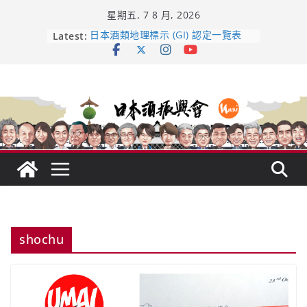
Skip
星期五, 7 8 月, 2026
to
content
Latest:
日本酒類地理標示 (GI) 認定一覽表
受保護的內容: UMAI SAKE MC題庫
（2026年版）
響 𝟭𝟮 年 復活了!
【酒業商戰】130年老酒藏殺入股票
市場！梅乃宿上市背後的密碼
龜之井酒造：口說上手 – 山形純米大
吟釀的堅持與傳承 ～ くどき上手
shochu