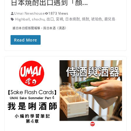
日本焼酎出口遇到「顏...
Umai Newshouse
1873 Views
Highball
,
shochu
,
出口
,
宮崎
,
日本焼酎
,
焼酎
,
琥珀色
,
鹿兒島
據日本日經新聞報導，與日本酒（清酒）
Read More