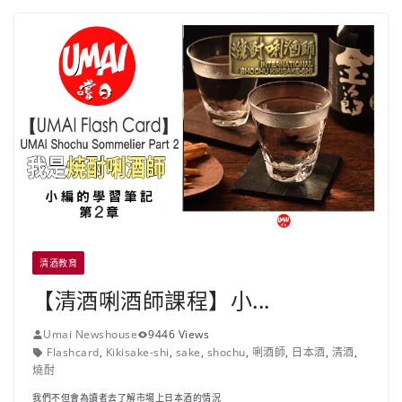
清酒教育
【清酒唎酒師課程】小...
Umai Newshouse
9446 Views
Flashcard
,
Kikisake-shi
,
sake
,
shochu
,
唎酒師
,
日本酒
,
清酒
,
燒酎
我們不但會為讀者去了解市場上日本酒的情況