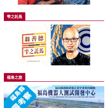
雫之託馬
福島之旅