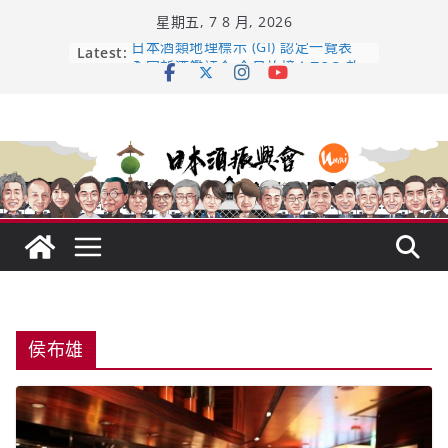
Skip
星期五, 7 8 月, 2026
to
content
Latest:
日本酒類地理標示 (GI) 認定一覽表
全国新酒鑑評会 今日放榜！𝟳𝟵𝟯 款
新酒角逐，誰是今年最強？
響 𝟭𝟮 年 復活了!
【酒業商戰】130年老酒藏殺入股票
市場！梅乃宿上市背後的密碼
龜之井酒造：口說上手 – 山形純米大
吟釀的堅持與傳承 ～ くどき上手
侯布雄