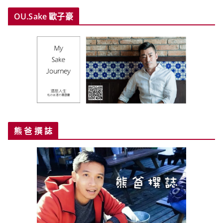
OU.Sake 歐子豪
熊 爸 撰 誌