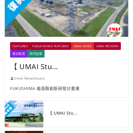
FEATURES
FUKUOSHIMA FEATURES
UMAI NEWS
UMAI REVIEWS
嚐日新資
熱門話題
【 UMAI Stu...
Umai Newshouse
FUKUSHIMA 福島縣創新研發計畫重
【 UMAI Stu...