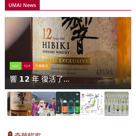
UMAI News
HOT
TOP
今期嚐日
響 𝟭𝟮 年 復活了...