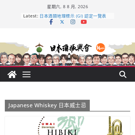
Skip
星期六, 8 8 月, 2026
to
content
龜之井酒造：口說上手 – 山形純米大
Latest:
吟釀的堅持與傳承 ～ くどき上手
日本酒類地理標示 (GI) 認定一覽表
UMAI SAKE MC題庫（2026年版
Lite）
響 𝟭𝟮 年 復活了!
【酒業商戰】130年老酒藏殺入股票
市場！梅乃宿上市背後的密碼
Japanese Whiskey 日本威士忌