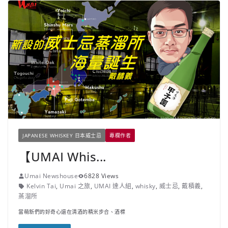
JAPANESE WHISKEY 日本威士忌
專欄作者
【UMAI Whis...
Umai Newshouse
6828 Views
Kelvin Tai
,
Umai 之旅
,
UMAI 達人組
,
whisky
,
威士忌
,
戴積義
,
蒸溜所
當萌新們的好奇心還在清酒的精米步合、酒標