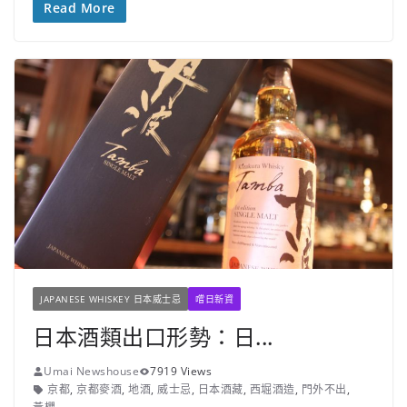
Read More
JAPANESE WHISKEY 日本威士忌
嚐日新資
日本酒類出口形勢：日...
Umai Newshouse
7919 Views
京都
,
京都麥酒
,
地酒
,
威士忌
,
日本酒藏
,
西堀酒造
,
門外不出
,