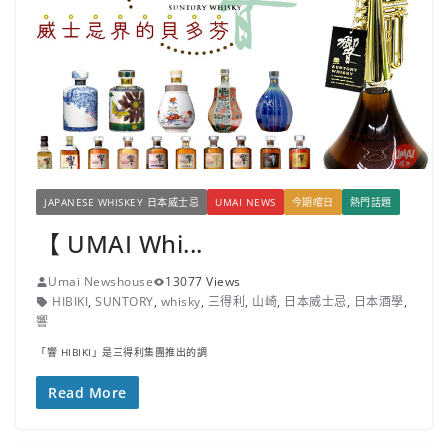
JAPANESE WHISKEY 日本威士忌
UMAI NEWS
今期嚐日
熱門話題
【 UMAI Whi...
Umai Newshouse
13077 Views
HIBIKI
,
SUNTORY
,
whisky
,
三得利
,
山崎
,
日本威士忌
,
日本酒學
,
響
「響 HIBIKI」是三得利集團推出的調
Read More