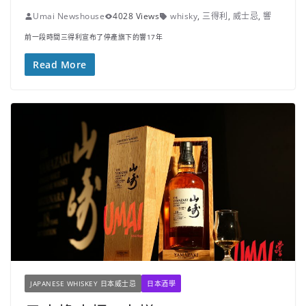
Umai Newshouse
4028 Views
whisky
,
三得利
,
威士忌
,
響
前一段時間三得利宣布了停產旗下的響17年
Read More
JAPANESE WHISKEY 日本威士忌
日本酒學