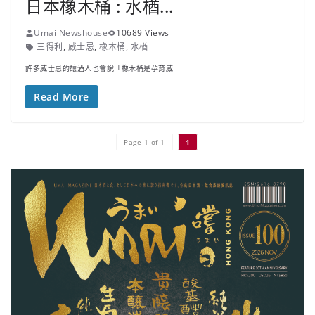
日本橡木桶 : 水楢...
Umai Newshouse
10689 Views
三得利
,
威士忌
,
橡木桶
,
水楢
許多威士忌的釀酒人也會說「橡木桶是孕育威
Read More
Page 1 of 1
1