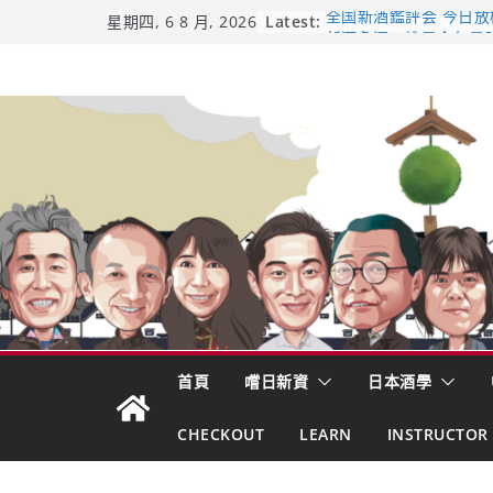
Skip
Latest:
全国新酒鑑評会 今日放榜！
星期四, 6 8 月, 2026
新酒角逐，誰是今年最
to
響 𝟭𝟮 年 復活了!
content
【酒業商戰】130年老
市場！梅乃宿上市背後
龜之井酒造：口說上手 
吟釀的堅持與傳承 ～ 
日本酒類地理標示 (GI)
首頁
嚐日新資
日本酒學
CHECKOUT
LEARN
INSTRUCTOR 