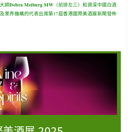
Debra Meiburg MW
大師
（前排左三）和資深中國白酒
及業界機構的代表出席第17屆香港國際美酒展新聞發佈
美酒展 2025