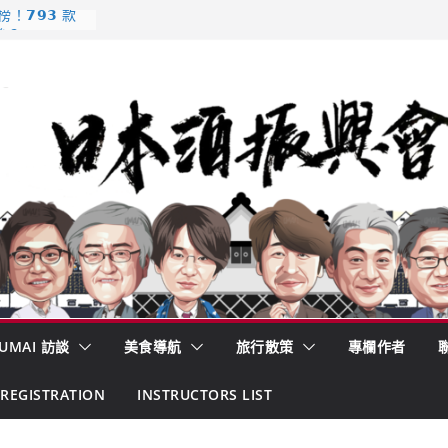
𝟳𝟵𝟯 款
強？
酒藏殺入股票
的密碼
– 山形純米大
くどき上手
 認定一覽表
UMAI 訪談
美食導航
旅行散策
專欄作者
REGISTRATION
INSTRUCTORS LIST