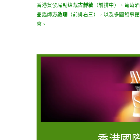
古靜敏
香港貿發局副總裁
（前排中）、葡萄酒
方啟聰
品鑑師
（前排右三），以及多國領事館
會。
香港國際