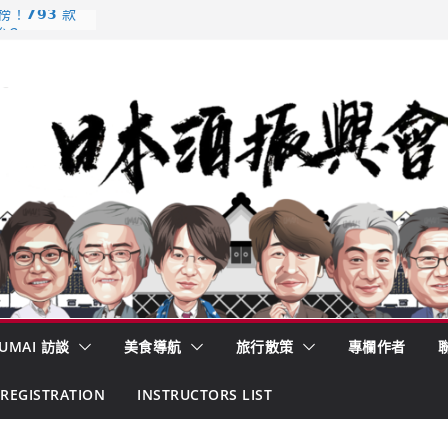
𝟳𝟵𝟯 款
強？
酒藏殺入股票
的密碼
– 山形純米大
くどき上手
 認定一覽表
UMAI 訪談
美食導航
旅行散策
專欄作者
REGISTRATION
INSTRUCTORS LIST