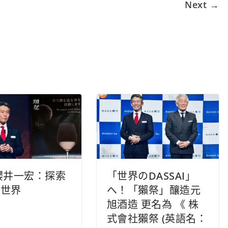
Next →
櫻井一宏：探索
「世界のDASSAI」
新世界
へ！「獺祭」釀造元
旭酒造 更名為 《 株
式會社獺祭 (英語名：