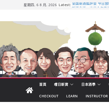
Skip
Latest:
全国新酒鑑評会 今日放榜！
星期四, 6 8 月, 2026
新酒角逐，誰是今年最
to
響 𝟭𝟮 年 復活了!
content
【酒業商戰】130年老
市場！梅乃宿上市背後
龜之井酒造：口說上手 
吟釀的堅持與傳承 ～ 
日本酒類地理標示 (GI)
首頁
嚐日新資
日本酒學
CHECKOUT
LEARN
INSTRUCTOR 