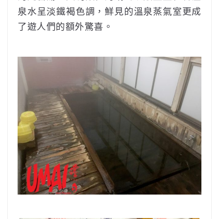
泉水呈淡鐵褐色調，鮮見的溫泉蒸氣室更成
了遊人們的額外驚喜。