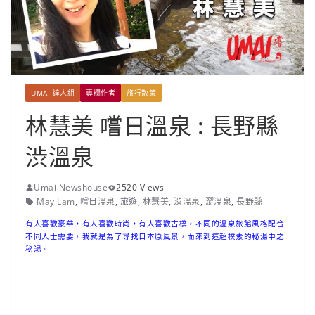
UMAI 達人組
專欄作者
旅行散策
林慧美 嚐日溫泉 : 長野縣
渋溫泉
Umai Newshouse
2520 Views
May Lam
,
嚐日溫泉
,
旅遊
,
林慧美
,
渋溫泉
,
澀溫泉
,
長野縣
有人喜歡豪華，有人喜歡時尚，有人喜歡古樸，不同的溫泉旅館風格配合
不同人士需要，我就是為了尋找日本原風景，而來到這超樸素的秘湯中之
秘湯。