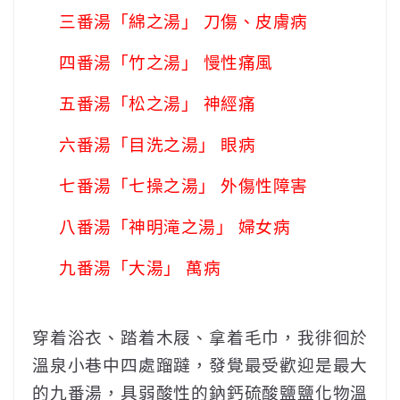
三番湯「綿之湯」 刀傷、皮膚病
四番湯「竹之湯」 慢性痛風
五番湯「松之湯」 神經痛
六番湯「目洗之湯」 眼病
七番湯「七操之湯」 外傷性障害
八番湯「神明滝之湯」 婦女病
九番湯「大湯」 萬病
穿着浴衣、踏着木屐、拿着毛巾，我徘徊於
溫泉小巷中四處蹓躂，發覺最受歡迎是最大
的九番湯，具弱酸性的鈉鈣硫酸鹽鹽化物溫