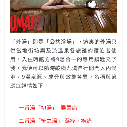
「外湯」即是「公共浴場」，這裏的外湯只
供當地街坊與及渋溫泉各旅館的宿泊者使
用，入住時館方將9湯合一的專用鎖匙交予
我，我便可以隨時縱橫九湯自行開門入內浸
泡。9湯泉源、成分與效能各異，名稱與適
應症詳情如下：
一番湯「初湯」
腸胃病
二番湯「笹之湯」 濕疹、疱瘡