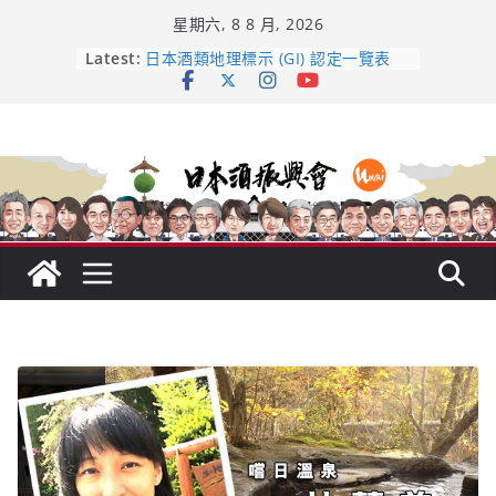
Skip
星期六, 8 8 月, 2026
to
content
Latest:
龜之井酒造：口說上手 – 山形純米大
吟釀的堅持與傳承 ～ くどき上手
日本酒類地理標示 (GI) 認定一覽表
受保護的內容: UMAI SAKE MC題庫
（2026年版）
響 𝟭𝟮 年 復活了!
【酒業商戰】130年老酒藏殺入股票
市場！梅乃宿上市背後的密碼