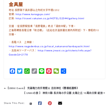
金具屋
地址:長野縣下高井郡山之內町大字平穩2202
官網:
http://www.kanaguya.com/
訂房:
http://travel.rakuten.co.jp/HOTEL/32044/gallery.html
交通 ：從長野駅搭乘「長野電鉄」終点「湯田中駅」下車，
之後再轉搭長電公車「和合橋」（此站在渋温泉觀光案內所附近）下，車程約10
分鐘。
．長電バス 上林線：
http://www.nagadenbus.co.jp/local_nakanano/kanbayashi.html
．北信州ツーデーパス：
http://www.jreast.co.jp/tickets/info.aspx?
GoodsCd=2178
F
T
W
C
L
P
W
分
a
w
h
o
i
i
e
享
c
i
a
p
n
n
C
e
t
t
y
e
t
h
【UMAI Event】 充滿魄力的手筒煙火 吉田神社《豐橋衹園祭》
b
t
s
L
e
a
【 UMAIの旅 】 神奈川縣 長井海の手公園 太陽之丘 10萬向日葵 綻放
o
e
A
i
r
t
o
r
p
n
e
Share This Post:
k
p
k
s