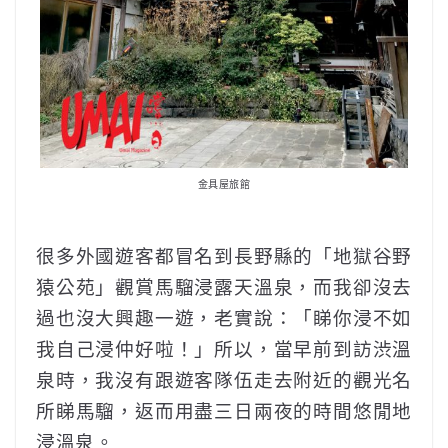
金具屋旅館
很多外國遊客都冒名到長野縣的「地獄谷野
猿公苑」觀賞馬騮浸露天溫泉，而我卻沒去
過也沒大興趣一遊，老實說：「睇你浸不如
我自己浸仲好啦！」所以，當早前到訪渋溫
泉時，我沒有跟遊客隊伍走去附近的觀光名
所睇馬騮，返而用盡三日兩夜的時間悠閒地
浸溫泉。