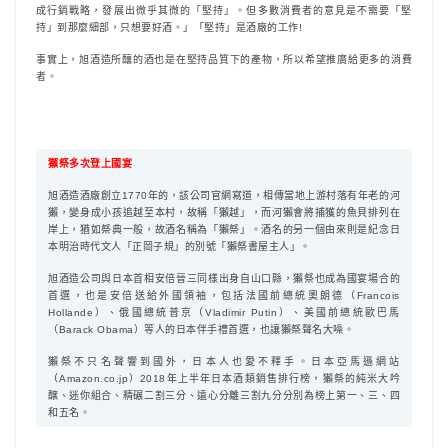
成行銷戰略，發展出微乎其微的「堅持」。但多數消費者的意見是不需要「堅
持」到那麼細部，只想要好酒。」「堅持」是酒廠的工作!
事實上，旭酒造所釀的酒也是在堅持品質下的產物，所以希望推廣給更多的消費
者。
獺祭多次登上國宴
旭酒造酒廠創立1770年的，該公司官網寫道，相傳當地上游村落有年老的河
獺，變身成小孩追越至本村，故稱「獺越」，而河獺會將捕獲的魚貝排列在
岸上，猶如祭典一般，故酒名稱為「獺祭」。酒名的另一個由來則是紀念日
本明治時代文人「正岡子規」的別號「獺祭書屋主人」。
旭酒造公司與日本首相安倍晉三同樣出身自山口縣，獺祭也成為國宴場合的
首選，也是安倍送給外國領袖，包括法國前總統奧朗德（Francois
Hollande）、俄國總統普京（Vladimir Putin）、美國前總統歐巴馬
（Barack Obama）等人的日本伴手禮首選，也讓獺祭聲名大噪。
獺祭不只名聲響到國外，日本人也愛不釋手。日本亞馬遜網站
（Amazon.co.jp）2018年上半年日本酒類銷售排行榜，獺祭的純米大吟
醸、迷你組合、精碾二割三分、遠心分離三割九分分別為榜上第一、三、四
和五名。