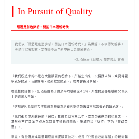
|
In Pursuit of Quality
釀酒是創造夢想。開拓日本酒新時代
我們以「釀酒是創造夢想。開拓日本酒新時代。」為標語，不以傳統或手工
等詞句安堵如故，要在變革及革新中造出更優良的酒。
~旭酒造三代目蔵元 櫻井博志 會長
『我們所追求的不是在大量販賣的理論下，所催生出來、只要讓人醉、或賣得更
多就好的酒，而是好喝、帶來歡樂的酒。』櫻井會長分享說。
在這樣的目標下，旭酒造成為了白米平均精碾度４1%，所釀的酒都是精碾50%以
上的純米大吟釀。
『這都是因為我們希望能成為持續為消費者提供帶來日常歡樂美酒的釀酒廠。』
『我們都希望所釀造的「獺祭」能成為日常生活中，成為帶來歡樂的道具之一。
當然也不打算讓它成為就算賣不好也沒關係，單純只是「堅持」下的「夢幻美
酒」。』
畢竟，有些酒廠或是酒類經銷商把販賣技巧、或是「只要自己能存活」的戰術當