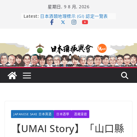
Skip
星期日, 9 8 月, 2026
to
content
龜之井酒造：口說上手 – 山形純米大
Latest:
吟釀的堅持與傳承 ～ くどき上手
日本酒類地理標示 (GI) 認定一覽表
UMAI SAKE MC題庫（2026年版
Lite）
響 𝟭𝟮 年 復活了!
【酒業商戰】130年老酒藏殺入股票
市場！梅乃宿上市背後的密碼
JAPANESE SAKE 日本清酒
日本酒學
酒藏漫遊
【UMAI Story】「山口縣