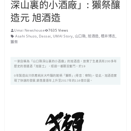
深山裏的小酒廠」: 獺祭釀
造元 旭酒造
Umai Newshouse
7635 Views
Asahi Shuzo
,
Dassai
,
UMAI Story
,
山口縣
,
旭酒造
,
櫻井博志
,
獺祭
一家自稱為「山口縣深山裏的小酒廠」的旭酒造，放棄了生產具有200多年
歷史的普通酒「旭富士」，經過一番艱苦奮鬥，於19
0年製造出只供應純米大吟釀的銘柄「獺祭」(粵音：察制)。從此，旭酒造實
現了快速的發展,銷售量逐年上升至2017年的116億日圓。