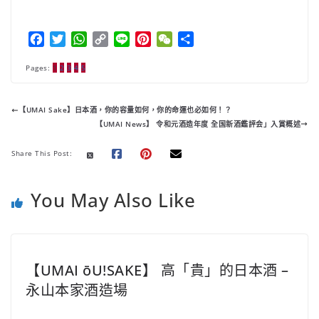
F
T
W
C
L
P
W
分
a
w
h
o
i
i
e
享
Pages:
c
1
2
i
3
4
5
a
p
n
n
C
e
t
t
y
e
t
h
b
t
s
L
e
a
【UMAI Sake】日本酒，你的容量如何，你的命運也必如何！？
o
e
A
i
r
t
【UMAI News】 令和元酒造年度 全国新酒鑑評会」入賞概述
o
r
p
n
e
k
p
k
s
Share This Post:
t
You May Also Like
【UMAI ōU!SAKE】 高「貴」的日本酒 –
永山本家酒造場