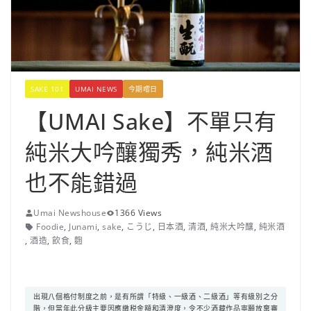
SAKE 101
UMAI NEWS
今期嚐日
【UMAI Sake】不單只有
純米大吟釀獨秀，純米酒
也不能錯過
Umai Newshouse
1366 Views
Foodie
,
Junami
,
sake
,
こうじ
,
日本酒
,
清酒
,
純米大吟釀
,
純米酒
,
酒造
,
飲食
,
麴
出現八個格付制度之前，是有所謂「特級、一級酒、二級酒」等有級別之分
階，但當年此分級主要因應繳税金額和清澄度，令不少酒藏作品寧願放棄審