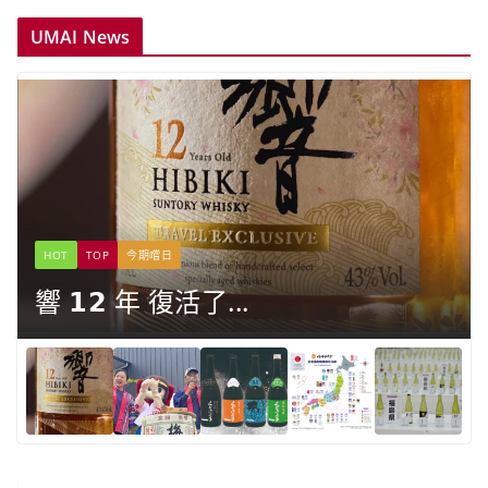
UMAI News
HOT
TOP
今期嚐日
響 𝟭𝟮 年 復活了...