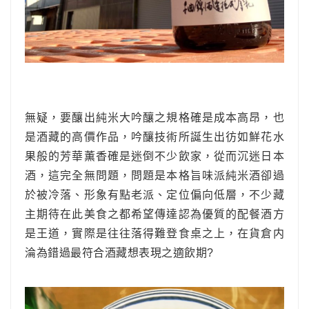
無疑，要釀出純米大吟釀之規格確是成本高昂，也
是酒藏的高價作品，吟釀技術所誕生出彷如鮮花水
果般的芳華薫香確是迷倒不少飲家，從而沉迷日本
酒，這完全無問題，問題是本格旨味派純米酒卻過
於被冷落、形象有點老派、定位偏向低層，不少藏
主期待在此美食之都希望傳達認為優質的配餐酒方
是王道，實際是往往落得難登食桌之上，在貨倉内
淪為錯過最符合酒藏想表現之適飲期?