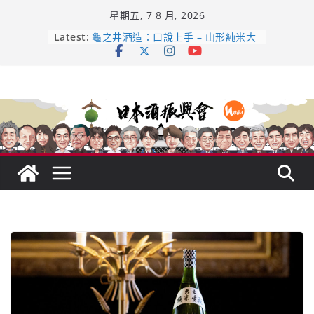
Skip
星期五, 7 8 月, 2026
to
content
Latest:
【酒業商戰】130年老酒藏殺入股票
市場！梅乃宿上市背後的密碼
龜之井酒造：口說上手 – 山形純米大
吟釀的堅持與傳承 ～ くどき上手
日本酒類地理標示 (GI) 認定一覽表
全国新酒鑑評会 今日放榜！𝟳𝟵𝟯 款
新酒角逐，誰是今年最強？
響 𝟭𝟮 年 復活了!