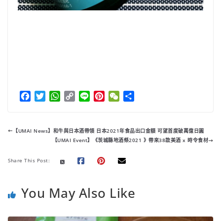
F
T
W
C
L
P
W
分
a
w
h
o
i
i
e
享
c
i
a
p
n
n
C
e
t
t
y
e
t
h
【UMAI News】和牛與日本酒帶領 日本2021年食品出口金額 可望首度破萬億日圓
b
t
s
L
e
a
【UMAI Event】《茨城縣地酒祭2021 》帶來38款美酒 x 時令食材
o
e
A
i
r
t
o
r
p
n
e
Share This Post:
k
p
k
s
t
You May Also Like