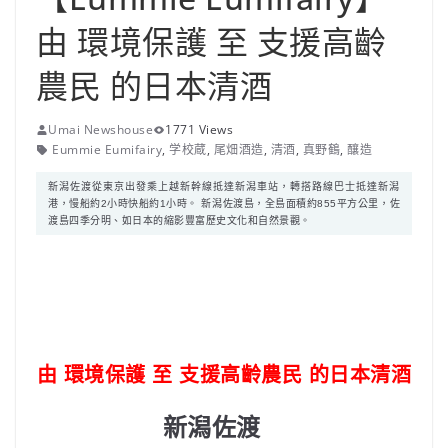
由 環境保護 至 支援高齡
農民 的日本清酒
Umai Newshouse
1771 Views
Eummie Eumifairy
,
学校蔵
,
尾畑酒造
,
清酒
,
真野鶴
,
釀造
新潟佐渡從東京出發乘上越新幹線抵達新潟車站，轉搭路線巴士抵達新潟
港，慢船約2小時快船約1小時。 新潟佐渡島，全島面積約855平方公里，佐
渡島四季分明、如日本的縮影豐富歷史文化和自然景觀。
由 環境保護 至 支援高齡農民 的
日本清酒
新潟佐渡