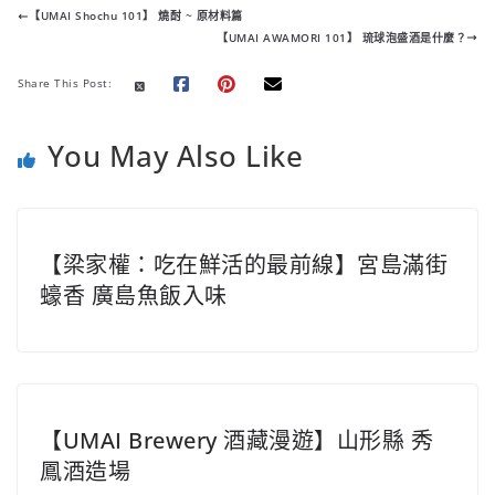
e
t
t
y
e
t
h
【UMAI Shochu 101】 燒酎 ~ 原材料篇
b
t
s
L
e
a
【UMAI AWAMORI 101】 琉球泡盛酒是什麼？
o
e
A
i
r
t
o
r
p
n
e
Share This Post:
k
p
k
s
t
You May Also Like
【梁家權：吃在鮮活的最前線】宮島滿街
蠔香 廣島魚飯入味
【UMAI Brewery 酒藏漫遊】山形縣 秀
鳳酒造場