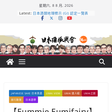
Skip
星期六, 8 8 月, 2026
to
content
龜之井酒造：口說上手 – 山形純米大
Latest:
吟釀的堅持與傳承 ～ くどき上手
日本酒類地理標示 (GI) 認定一覽表
受保護的內容: UMAI SAKE MC題庫
（2026年版）
響 𝟭𝟮 年 復活了!
【酒業商戰】130年老酒藏殺入股票
市場！梅乃宿上市背後的密碼
JAPANESE SAKE 日本清酒
UMAI VIEW
UMAI 達人組
UMAI之旅
旅行散策
日本酒學
【Eummie Eumifairy】