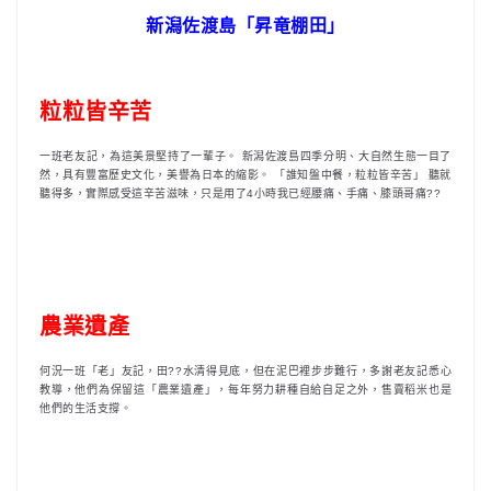
新潟佐渡島「昇竜棚田」
粒粒皆辛苦
一班老友記，為這美景堅持了一輩子。 新潟佐渡島四季分明、大自然生態一目了
然，具有豐富歷史文化，美譽為日本的縮影。 「誰知盤中餐，粒粒皆辛苦」 聽就
聽得多，實際感受這辛苦滋味，只是用了4小時我已經腰痛、手痛、膝頭哥痛??
農業遺產
何況一班「老」友記，田??水清得見底，但在泥巴裡步步難行，多謝老友記悉心
教導，他們為保留這「農業遺產」，每年努力耕種自給自足之外，售賣稻米也是
他們的生活支撐。