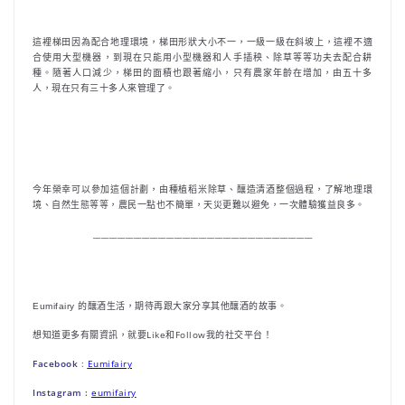
這裡梯田因為配合地理環境，梯田形狀大小不一，一級一級在斜坡上，這裡不適
合使用大型機器，到現在只能用小型機器和人手插秧、除草等等功夫去配合耕
種。隨著人口減少，梯田的面積也跟著縮小，只有農家年齡在增加，由五十多
人，現在只有三十多人來管理了。
今年榮幸可以參加這個計劃，由種植稻米除草、釀造清酒整個過程，了解地理環
境、自然生態等等，農民一點也不簡單，天災更難以避免，一次體驗獲益良多。
______________________________________________________
Eumifairy 的釀酒生活，期待再跟大家分享其他釀酒的故事。
想知道更多有關資訊，就要Like和Follow我的社交平台！
Facebook
:
Eumifairy
Instagram :
eumifairy