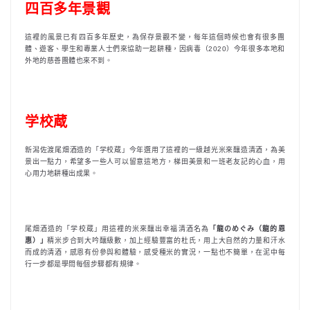
四百多年景觀
這裡的風景已有四百多年歷史，為保存景觀不變，每年這個時候也會有很多團
體、遊客、學生和專業人士們來協助一起耕種，因病毒（2020）今年很多本地和
外地的慈善團體也來不到。
学校蔵
新潟佐渡尾畑酒造的「学校蔵」今年選用了這裡的一級越光米來釀造清酒，為美
景出一點力，希望多一些人可以留意這地方，梯田美景和一班老友記的心血，用
心用力地耕種出成果。
尾畑酒造的「学校蔵」用這裡的米來釀出幸福清酒名為
「龍のめぐみ（龍的恩
惠）」
精米步合到大吟釀級數，加上經驗豐富的杜氏，用上大自然的力量和汗水
而成的清酒，感恩有份參與和體驗，感受種米的實況，一點也不簡單，在泥中每
行一步都是學問每個步驟都有規律。