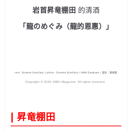
岩首昇竜棚田
的清酒
「龍のめぐみ（龍的恩惠）」
text : Eummie Eumifairy | photo : Eummie Eumifairy / UMAI Database
| 設計：美術部
Copyright © 2020 UMAI Magazine. All rights reserved.
昇竜棚田
|