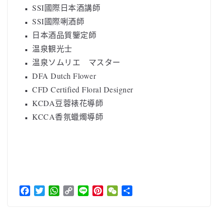
SSI國際日本酒講師
SSI國際唎酒師
日本酒品質鑒定師
温泉観光士
温泉ソムリエ マスター
DFA Dutch Flower
CFD Certified Floral Designer
KCDA豆蓉裱花導師
KCCA香氛蠟燭導師
F
T
W
C
L
P
W
分
a
w
h
o
i
i
e
享
c
i
a
p
n
n
C