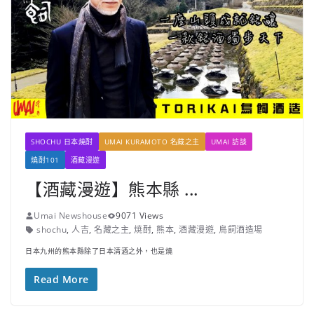
SHOCHU 日本焼酎
UMAI KURAMOTO 名藏之主
UMAI 訪談
燒酎101
酒藏漫遊
【酒藏漫遊】熊本縣 ...
Umai Newshouse
9071 Views
shochu
,
人吉
,
名藏之主
,
焼酎
,
熊本
,
酒藏漫遊
,
鳥飼酒造場
日本九州的熊本縣除了日本清酒之外，也是燒
Read More