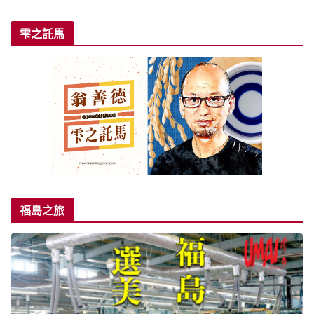
雫之託馬
福島之旅