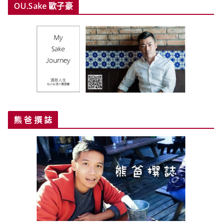
OU.Sake 歐子豪
熊 爸 撰 誌