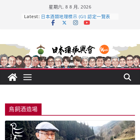
Skip
星期六, 8 8 月, 2026
to
content
龜之井酒造：口說上手 – 山形純米大
Latest:
吟釀的堅持與傳承 ～ くどき上手
日本酒類地理標示 (GI) 認定一覽表
受保護的內容: UMAI SAKE MC題庫
（2026年版）
響 𝟭𝟮 年 復活了!
【酒業商戰】130年老酒藏殺入股票
市場！梅乃宿上市背後的密碼
鳥飼酒造場