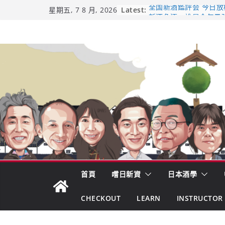
Skip
Latest:
全国新酒鑑評会 今日放榜！
星期五, 7 8 月, 2026
新酒角逐，誰是今年最
to
響 𝟭𝟮 年 復活了!
content
【酒業商戰】130年老
市場！梅乃宿上市背後
龜之井酒造：口說上手 
吟釀的堅持與傳承 ～ 
日本酒類地理標示 (GI)
首頁
嚐日新資
日本酒學
CHECKOUT
LEARN
INSTRUCTOR 