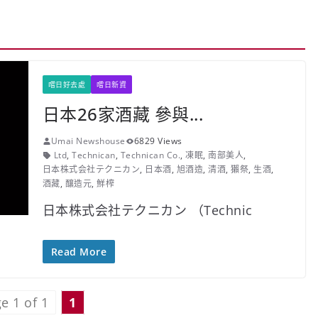
嚐日好去處
嚐日新資
日本26家酒藏 參與...
Umai Newshouse
6829 Views
Ltd
,
Technican
,
Technican Co.
,
凍眠
,
南部美人
,
日本株式会社テクニカン
,
日本酒
,
旭酒造
,
清酒
,
獺祭
,
生酒
,
酒藏
,
釀造元
,
鮮榨
日本株式会社テクニカン （Technic
Read More
e 1 of 1
1