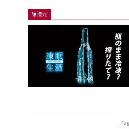
釀造元
Pag