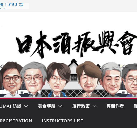
𝟳𝟵𝟯 款
強？
酒藏殺入股票
的密碼
– 山形純米大
くどき上手
 認定一覽表
UMAI 訪談
美食導航
旅行散策
專欄作者
REGISTRATION
INSTRUCTORS LIST