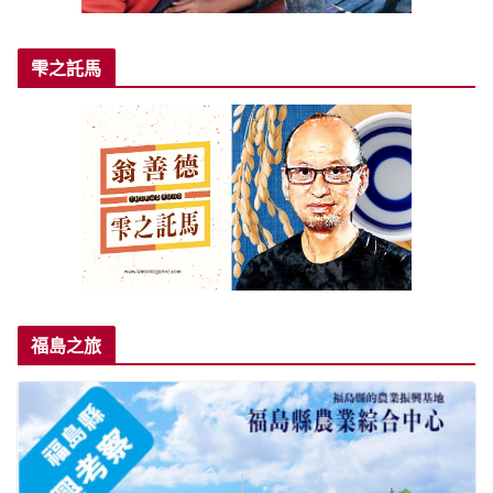
雫之託馬
福島之旅