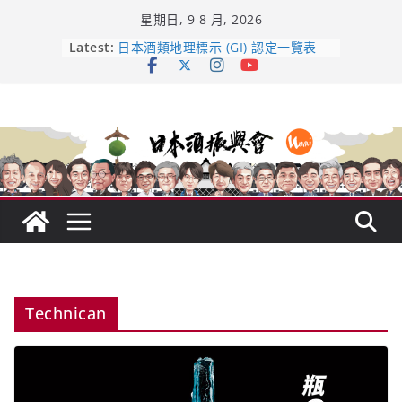
Skip
星期日, 9 8 月, 2026
to
content
龜之井酒造：口說上手 – 山形純米大
Latest:
吟釀的堅持與傳承 ～ くどき上手
日本酒類地理標示 (GI) 認定一覽表
UMAI SAKE MC題庫（2026年版
Lite）
響 𝟭𝟮 年 復活了!
【酒業商戰】130年老酒藏殺入股票
市場！梅乃宿上市背後的密碼
Technican