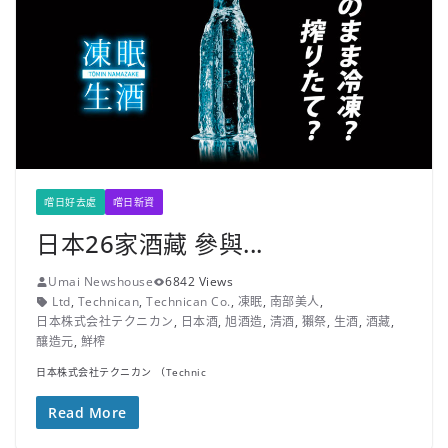
嚐日好去處
嚐日新資
日本26家酒藏 參與...
Umai Newshouse
6842 Views
Ltd
,
Technican
,
Technican Co.
,
凍眠
,
南部美人
,
日本株式会社テクニカン
,
日本酒
,
旭酒造
,
清酒
,
獺祭
,
生酒
,
酒藏
,
釀造元
,
鮮榨
日本株式会社テクニカン （Technic
Read More