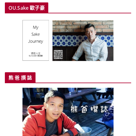
OU.Sake 歐子豪
熊 爸 撰 誌