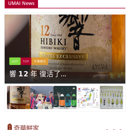
UMAI News
HOT
TOP
今期嚐日
響 𝟭𝟮 年 復活了...