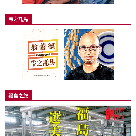
雫之託馬
福島之旅