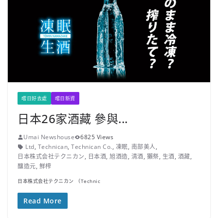
嚐日好去處
嚐日新資
日本26家酒藏 參與...
Umai Newshouse
6825 Views
Ltd
,
Technican
,
Technican Co.
,
凍眠
,
南部美人
,
日本株式会社テクニカン
,
日本酒
,
旭酒造
,
清酒
,
獺祭
,
生酒
,
酒藏
,
釀造元
,
鮮榨
日本株式会社テクニカン （Technic
Read More