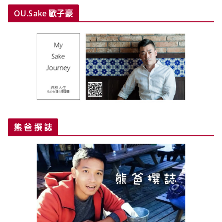
OU.Sake 歐子豪
熊 爸 撰 誌