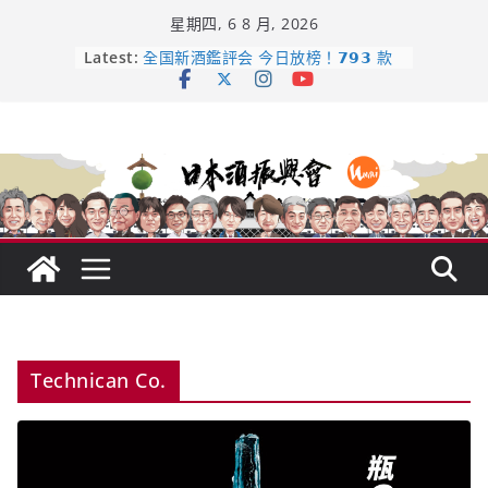
Skip
星期四, 6 8 月, 2026
to
content
日本酒類地理標示 (GI) 認定一覽表
Latest:
全国新酒鑑評会 今日放榜！𝟳𝟵𝟯 款
新酒角逐，誰是今年最強？
響 𝟭𝟮 年 復活了!
【酒業商戰】130年老酒藏殺入股票
市場！梅乃宿上市背後的密碼
龜之井酒造：口說上手 – 山形純米大
吟釀的堅持與傳承 ～ くどき上手
Technican Co.