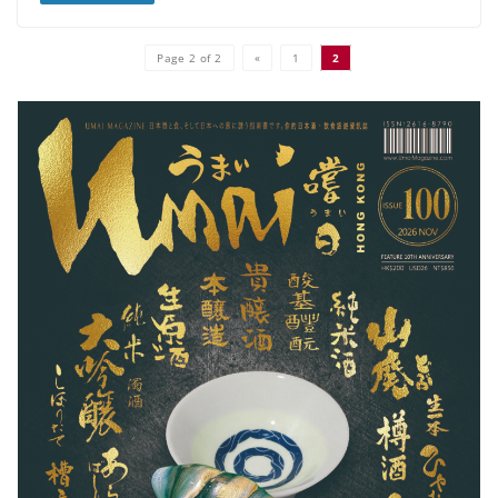
Page 2 of 2
«
1
2