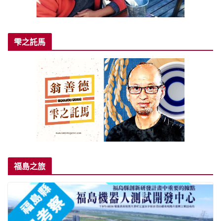
雫之託馬
福島之旅