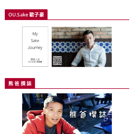
OU.Sake 歐子豪
熊 爸 撰 誌