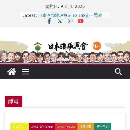
Skip
星期日, 9 8 月, 2026
to
龜之井酒造：口說上手 – 山形純米大
content
Latest:
吟釀的堅持與傳承 ～ くどき上手
日本酒類地理標示 (GI) 認定一覽表
UMAI SAKE MC題庫（2026年版
Lite）
響 𝟭𝟮 年 復活了!
【酒業商戰】130年老酒藏殺入股票
市場！梅乃宿上市背後的密碼
酵母
SAKE 101
SAKE WHISPER
UMAI NEWS
今期嚐日
熱門話題