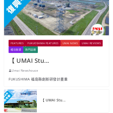
FEATURES
FUKUOSHIMA FEATURES
UMAI NEWS
UMAI REVIEWS
嚐日新資
熱門話題
【 UMAI Stu...
Umai Newshouse
FUKUSHIMA 福島縣創新研發計畫重
【 UMAI Stu...