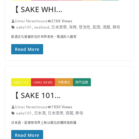
【 SAKE WHI...
Umai Newshouse
2166 Views
sake101
,
seafood
,
日本酒學
,
海鮮
,
發泡性
,
配酒
,
酒藏
,
酵母
飲酒文化普遍存在於世界各地，喝酒的人通常
Read More
SAKE 101
UMAI NEWS
今期嚐日
熱門話題
【 SAKE 101...
Umai Newshouse
1930 Views
sake101
,
日本酒
,
日本酒學
,
酒藏
,
酵母
日本酒，是使用世界上無以類比的獨特技術釀
Read More