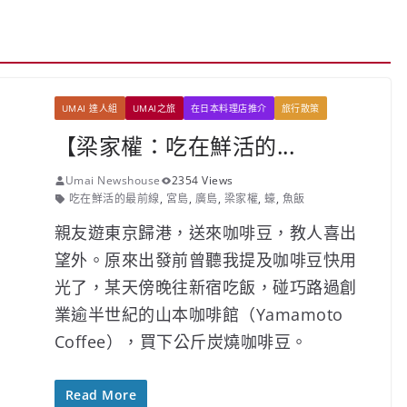
UMAI 達人組
UMAI之旅
在日本料理店推介
旅行散策
【梁家權：吃在鮮活的...
Umai Newshouse
2354 Views
吃在鮮活的最前線
,
宮島
,
廣島
,
梁家權
,
蠔
,
魚飯
親友遊東京歸港，送來咖啡豆，教人喜出
望外。原來出發前曾聽我提及咖啡豆快用
光了，某天傍晚往新宿吃飯，碰巧路過創
業逾半世紀的山本咖啡館（Yamamoto
Coffee），買下公斤炭燒咖啡豆。
Read More