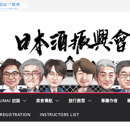
 認定一覽表
2026年版
酒藏殺入股票
的密碼
– 山形純米大
くどき上手
UMAI 訪談
美食導航
旅行散策
專欄作者
REGISTRATION
INSTRUCTORS LIST