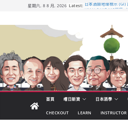
Skip
Latest:
日本酒類地理標示 (GI)
星期六, 8 8 月, 2026
UMAI SAKE MC題庫（
to
Lite）
content
響 𝟭𝟮 年 復活了!
【酒業商戰】130年老
市場！梅乃宿上市背後
龜之井酒造：口說上手 
吟釀的堅持與傳承 ～ 
首頁
嚐日新資
日本酒學
CHECKOUT
LEARN
INSTRUCTOR 