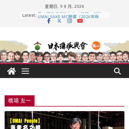
Skip
星期日, 9 8 月, 2026
to
content
日本酒類地理標示 (GI) 認定一覽表
Latest:
UMAI SAKE MC題庫（2026年版
Lite）
響 𝟭𝟮 年 復活了!
【酒業商戰】130年老酒藏殺入股票
市場！梅乃宿上市背後的密碼
龜之井酒造：口說上手 – 山形純米大
吟釀的堅持與傳承 ～ くどき上手
橋場 友一