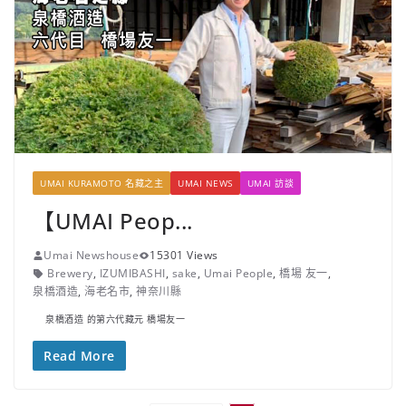
UMAI KURAMOTO 名藏之主
UMAI NEWS
UMAI 訪談
【UMAI Peop...
Umai Newshouse
15301 Views
Brewery
,
IZUMIBASHI
,
sake
,
Umai People
,
橋場 友一
,
泉橋酒造
,
海老名市
,
神奈川縣
泉橋酒造 的第六代藏元 橋場友一
Read More