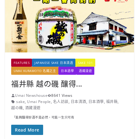
FEATURES
JAPANESE SAKE 日本清酒
SAKE 101
UMAI KURAMOTO 名藏之主
日本酒學
酒藏漫遊
福井縣 越の磯 釀得...
Umai Newshouse
8641 Views
sake
,
Umai People
,
名人訪談
,
日本清酒
,
日本酒學
,
福井縣
,
越の磯
,
酒藏漫遊
「能夠釀得好酒不是必然，可能一生只可有
Read More