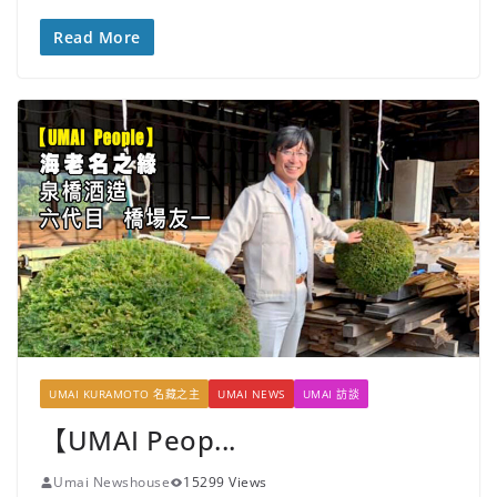
Read More
UMAI KURAMOTO 名藏之主
UMAI NEWS
UMAI 訪談
【UMAI Peop...
Umai Newshouse
15299 Views