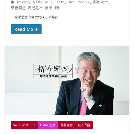
Brewery
,
IZUMIBASHI
,
sake
,
Umai People
,
橋場 友一
,
泉橋酒造
,
海老名市
,
神奈川縣
泉橋酒造 的第六代藏元 橋場友一
Read More
SAKE WHISPER
UMAI 訪談
專欄作者
藏人耳語