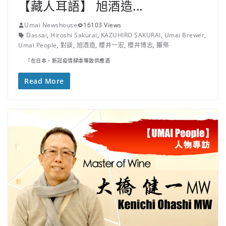
【藏人耳語】 旭酒造...
Umai Newshouse
16103 Views
Dassai
,
Hiroshi Sakurai
,
KAZUHIRO SAKURAI
,
Umai Brewer
,
Umai People
,
對談
,
旭酒造
,
櫻井一宏
,
櫻井博志
,
獺祭
『在日本，新冠疫情肆虐導致供應酒
Read More