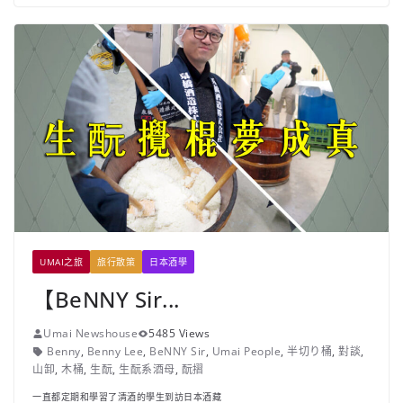
UMAI之旅
旅行散策
日本酒學
【BeNNY Sir...
Umai Newshouse
5485 Views
Benny
,
Benny Lee
,
BeNNY Sir
,
Umai People
,
半切り桶
,
對談
,
山卸
,
木桶
,
生酛
,
生酛系酒母
,
酛摺
一直都定期和學習了清酒的學生到訪日本酒藏