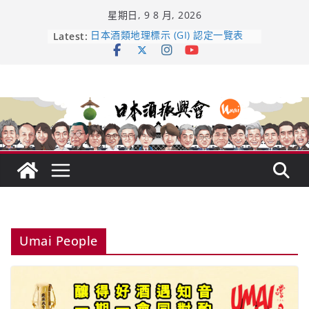
Skip
星期日, 9 8 月, 2026
to
content
Latest:
日本酒類地理標示 (GI) 認定一覽表
UMAI SAKE MC題庫（2026年版
Lite）
響 𝟭𝟮 年 復活了!
【酒業商戰】130年老酒藏殺入股票
市場！梅乃宿上市背後的密碼
龜之井酒造：口說上手 – 山形純米大
吟釀的堅持與傳承 ～ くどき上手
Umai People