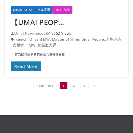
JAPANESE SAKE 日本清酒
UMAI 訪談
【UMAI PEOP...
Umai Newshouse
19962 Views
Kenichi Ohashi MW
,
Master of Wine
,
Umai People
,
人物專訪
,
大橋健一 MW
,
葡萄酒大師
作為飲料經銷商的第三代主營運者和
Read More
Page 1 of 3
1
2
3
»