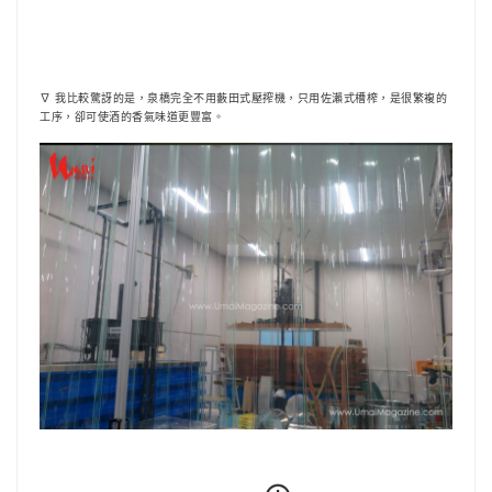
∇ 我比較驚訝的是，泉橋完全不用藪田式壓搾機，只用佐瀨式槽榨，是很繁複的
工序，卻可使酒的香氣味道更豐富。