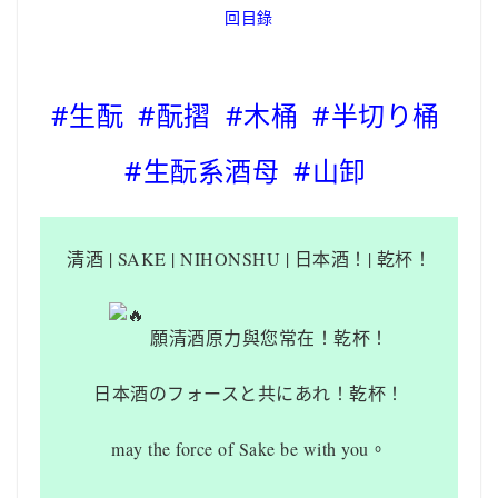
回目錄
#生酛 #酛摺 #木桶 #半切り桶
#生酛系酒母 #山卸
清酒
| SAKE | NIHONSHU | 日本酒！| 乾杯！
願清酒原力與您常在！乾杯！
日本酒のフォースと共にあれ！乾杯！
may the force of Sake be with you。