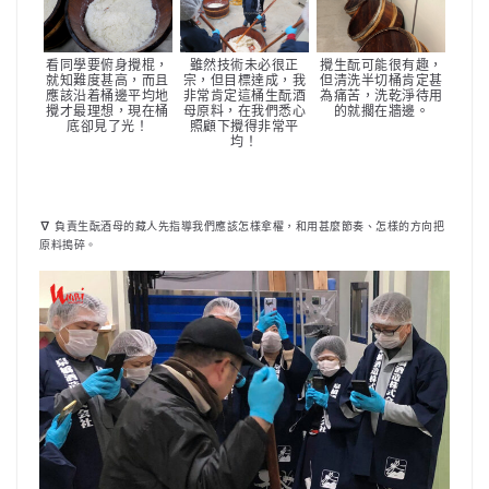
看同學要俯身攪棍，
雖然技術未必很正
攪生酛可能很有趣，
就知難度甚高，而且
宗，但目標達成，我
但清洗半切桶肯定甚
應該沿着桶邊平均地
非常肯定這桶生酛酒
為痛苦，洗乾淨待用
攪才最理想，現在桶
母原料，在我們悉心
的就擱在牆邊。
底卻見了光！
照顧下攪得非常平
均！
負責生酛酒母的藏人先指導我們應該怎樣拿櫂，和用甚麼節奏、怎樣的方向把
∇
原料搗碎
。