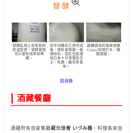
發 酵
發酵缸用上非常新的
在半切桶的工序完成
速釀酒母的氣味就像
控溫型號，發酵管理
後，原料會倒進一般
Calpis加梳打水，酸
可以更有效率和準
酒母缸，這缸生酛酒
酸甜甜。
繩。
母已有十分清楚的芝
士、乳酪、麵包等氣
味。
回目錄
|
酒藏餐廳
酒藏附有自家餐廳
蔵元佳肴 いづみ橋
，料理長來自