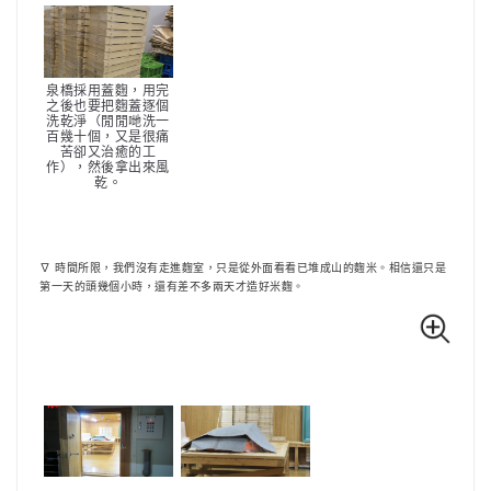
泉橋採用蓋麴，用完
之後也要把麴蓋逐個
洗乾淨（閒閒哋洗一
百幾十個，又是很痛
苦卻又治癒的工
作），然後拿出來風
乾。
∇ 時間所限，我們沒有走進麴室，只是從外面看看已堆成山的麴米。相信還只是
第一天的頭幾個小時，還有差不多兩天才造好米麴。