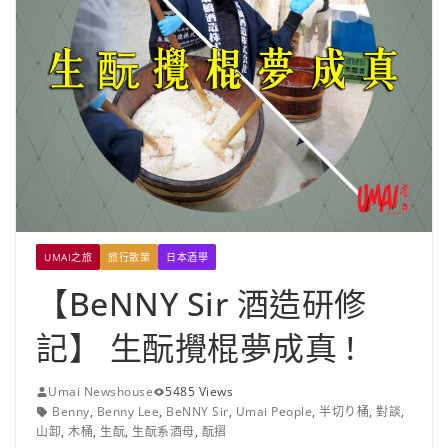
UMAI之旅
旅行散策
日本酒學
【BeNNY Sir 酒造研修
記】 生酛攪棍夢成真 !
Umai Newshouse
5485 Views
Benny
,
Benny Lee
,
BeNNY Sir
,
Umai People
,
半切り桶
,
對談
,
山卸
,
木桶
,
生酛
,
生酛系酒母
,
酛摺