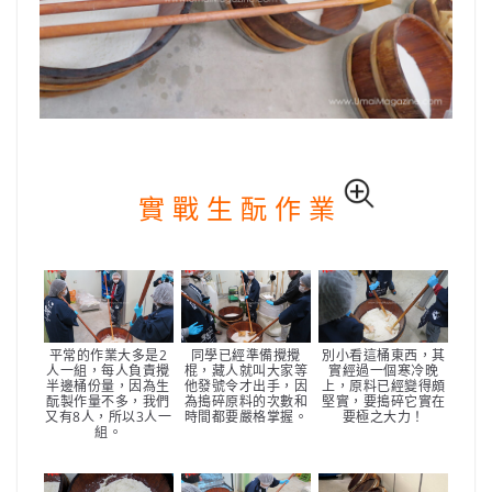
實 戰 生 酛 作 業
平常的作業大多是2
同學已經準備攪攪
別小看這桶東西，其
人一組，每人負責攪
棍，藏人就叫大家等
實經過一個寒冷晚
半邊桶份量，因為生
他發號令才出手，因
上，原料已經變得頗
酛製作量不多，我們
為搗碎原料的次數和
堅實，要搗碎它實在
又有8人，所以3人一
時間都要嚴格掌握。
要極之大力！
組。