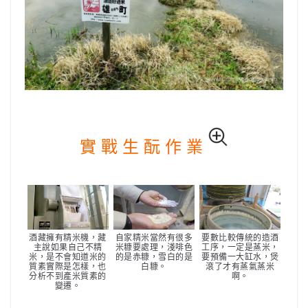
實 戰 生 酛 作 業
酒藏擁有精米機，藏
自家精米當然有很多
要數比較傳統的造酒
主說如果自己不精
米糠要處理，淺啡色
工序，一定是蒸米，
米，是不會知道米的
的是赤糠，雪白的是
要預備一大缸水，煲
質素實際是怎樣，也
白糠。
滾了才有蒸氣蒸米
分析不到產米質素的
啊。
變遷。