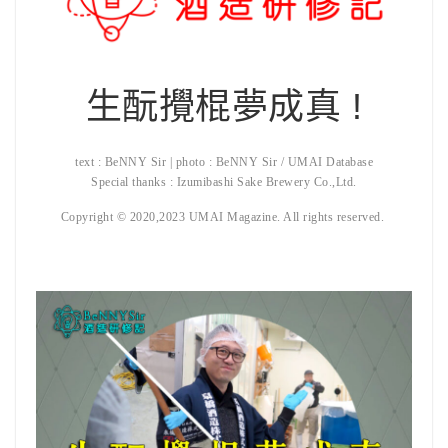
生酛攪棍夢成真 !
text : BeNNY Sir | photo : BeNNY Sir / UMAI Database
Special thanks : Izumibashi Sake Brewery Co.,Ltd.
Copyright © 2020,2023 UMAI Magazine. All rights reserved.