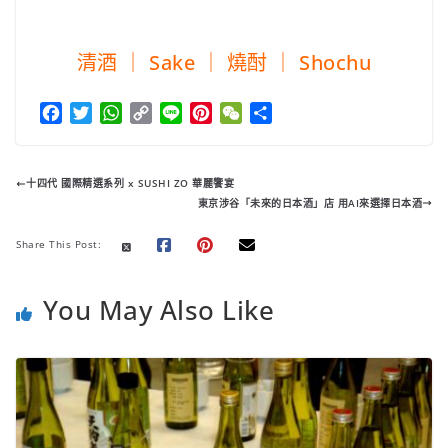
清酒 ｜ Sake ｜ 燒酎 ｜ Shochu
F
T
W
C
L
P
W
分
a
w
h
o
i
i
e
享
c
i
a
p
n
n
C
e
t
t
y
e
t
h
十四代 國際精選系列 x SUSHI ZO 華麗饗宴
b
t
s
L
e
a
東京涉谷「未來的日本酒」店 用AI來選擇日本酒
o
e
A
i
r
t
o
r
p
n
e
Share This Post:
k
p
k
s
t
You May Also Like