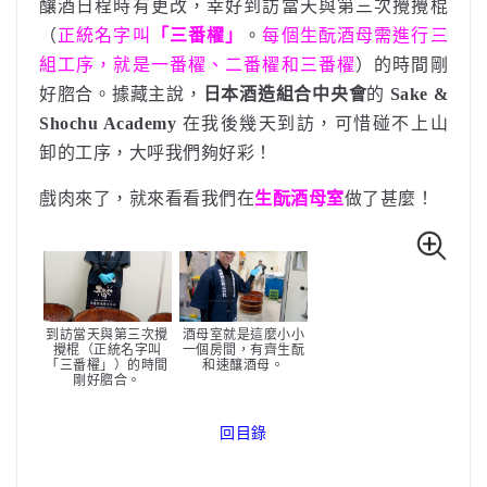
釀酒日程時有更改，幸好到訪當天與第三次攪攪棍
（
正統名字叫
「三番櫂」
。
每個生酛酒母需進行三
組工序，就是一番櫂、二番櫂和三番櫂
）的時間剛
好脗合。據藏主說，
日本酒造組合中央會
的
Sake &
Shochu Academy
在我後幾天到訪，可惜碰不上山
卸的工序，大呼我們夠好彩！
戲肉來了，就來看看我們在
生酛酒母室
做了甚麼！
到訪當天與第三次攪
酒母室就是這麼小小
攪棍（正統名字叫
一個房間，有齊生酛
「三番櫂」）的時間
和速釀酒母。
剛好脗合。
回目錄