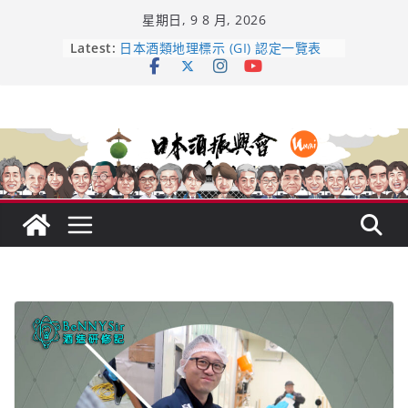
Skip
星期日, 9 8 月, 2026
to
龜之井酒造：口說上手 – 山形純米大
content
Latest:
吟釀的堅持與傳承 ～ くどき上手
日本酒類地理標示 (GI) 認定一覽表
UMAI SAKE MC題庫（2026年版
Lite）
響 𝟭𝟮 年 復活了!
【酒業商戰】130年老酒藏殺入股票
市場！梅乃宿上市背後的密碼