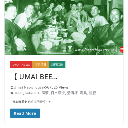
UMAI NEWS
今期嚐日
熱門話題
【 UMAI BEE...
Umai Newshouse
67526 Views
Beer
,
sake101
,
啤酒
,
日本酒學
,
清酒杯
,
酒具
,
餐廳
日本啤酒史始於江戶時代，＊
Read More