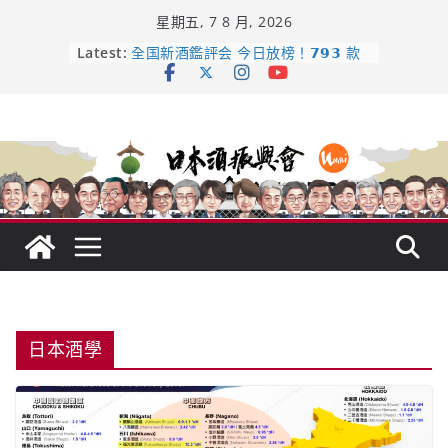
Skip
星期五, 7 8 月, 2026
to
content
日本酒類地理標示 (GI) 認定一覽表
Latest:
全国新酒鑑評会 今日放榜！𝟳𝟵𝟯 款
新酒角逐，誰是今年最強？
響 𝟭𝟮 年 復活了!
【酒業商戰】130年老酒藏殺入股票
市場！梅乃宿上市背後的密碼
龜之井酒造：口說上手 – 山形純米大
吟釀的堅持與傳承 ～ くどき上手
日本酒學