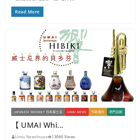
Read More
JAPANESE WHISKEY 日本威士忌
UMAI NEWS
今期嚐日
熱門話題
【 UMAI Whi...
Umai Newshouse
13060 Views