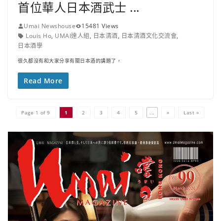
首位華人日本酒武士 ...
Umai Newshouse
15481 Views
Louis Ho
,
UMAI達人組
,
日本清酒
,
日本清酒文化交流會
,
日本酒學
很久都沒有和大家分享有關日本酒的講題了，
Read More
Page 1 of 9
1
2
3
4
5
...
»
Last »