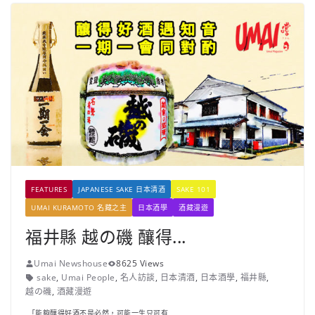
FEATURES
JAPANESE SAKE 日本清酒
SAKE 101
UMAI KURAMOTO 名藏之主
日本酒學
酒藏漫遊
福井縣 越の磯 釀得...
Umai Newshouse
8625 Views
sake
,
Umai People
,
名人訪談
,
日本清酒
,
日本酒學
,
福井縣
,
越の磯
,
酒藏漫遊
「能夠釀得好酒不是必然，可能一生只可有