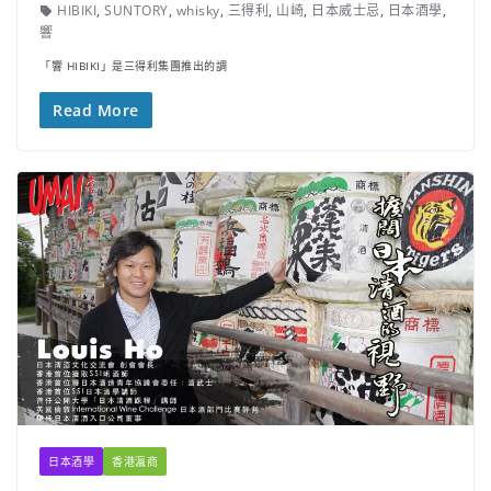
HIBIKI
,
SUNTORY
,
whisky
,
三得利
,
山崎
,
日本威士忌
,
日本酒學
,
響
「響 HIBIKI」是三得利集團推出的調
Read More
日本酒學
香港瀛商