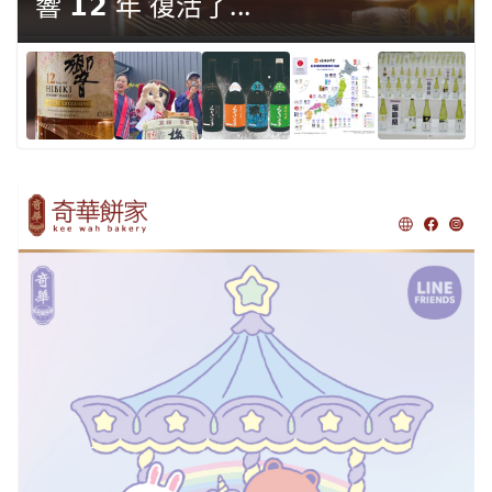
響 𝟭𝟮 年 復活了...