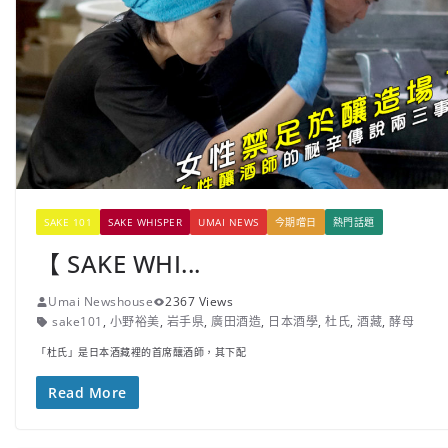
SAKE 101
SAKE WHISPER
UMAI NEWS
今期嚐日
熱門話題
【 SAKE WHI...
Umai Newshouse
2367 Views
sake101
,
小野裕美
,
岩手県
,
廣田酒造
,
日本酒學
,
杜氏
,
酒藏
,
酵母
「杜氏」是日本酒藏裡的首席釀酒師，其下配
Read More