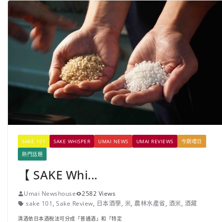
SAKE 101
SAKE WHISPER
UMAI NEWS
UMAI REVIEWS
今期嚐日
熱門話題
【 SAKE Whi...
Umai Newshouse
2582 Views
sake 101
,
Sake Review
,
日本酒學
,
米
,
農林水產省
,
酒米
,
酒藏
清酒依日本酒稅法可分成「普通酒」和「特定