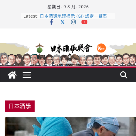
Skip
星期日, 9 8 月, 2026
to
content
龜之井酒造：口說上手 – 山形純米大
Latest:
吟釀的堅持與傳承 ～ くどき上手
日本酒類地理標示 (GI) 認定一覽表
UMAI SAKE MC題庫（2026年版
Lite）
響 𝟭𝟮 年 復活了!
【酒業商戰】130年老酒藏殺入股票
市場！梅乃宿上市背後的密碼
日本酒學