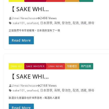
【 SAKE WHI...
Umai Newshouse
2498 Views
sake101
,
seafood
,
日本酒學
,
海鮮
,
發泡性
,
配酒
,
酒藏
,
酵母
正如我們今年早前報導，日本政府宣布了一項
Read More
SAKE 101
SAKE WHISPER
UMAI NEWS
今期嚐日
熱門話題
【 SAKE WHI...
Umai Newshouse
2168 Views
sake101
,
seafood
,
日本酒學
,
海鮮
,
發泡性
,
配酒
,
酒藏
,
酵母
飲酒文化普遍存在於世界各地，喝酒的人通常
Read More