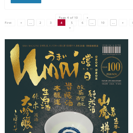
Page 4 of 10
«
First
«
...
2
3
4
5
6
...
10
...
»
»