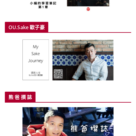
OU.Sake 歐子豪
熊 爸 撰 誌