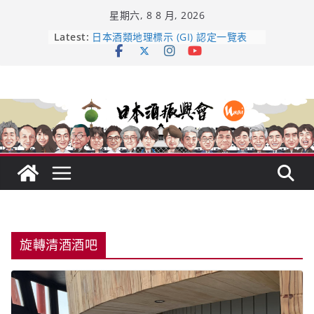
Skip
星期六, 8 8 月, 2026
to
content
龜之井酒造：口說上手 – 山形純米大
Latest:
吟釀的堅持與傳承 ～ くどき上手
日本酒類地理標示 (GI) 認定一覽表
UMAI SAKE MC題庫（2026年版
Lite）
響 𝟭𝟮 年 復活了!
【酒業商戰】130年老酒藏殺入股票
市場！梅乃宿上市背後的密碼
旋轉清酒酒吧