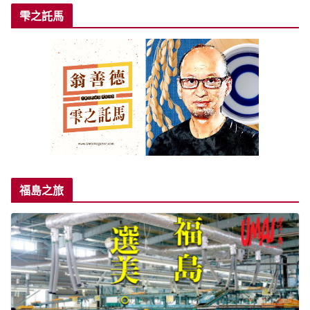
雫之託馬
福島之旅