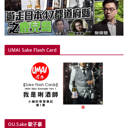
UMAI Sake Flash Card
OU.Sake 歐子豪