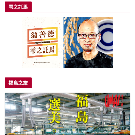
雫之託馬
福島之旅