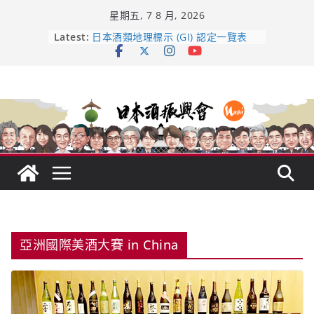
Skip
星期五, 7 8 月, 2026
to
content
龜之井酒造：口說上手 – 山形純米大
Latest:
吟釀的堅持與傳承 ～ くどき上手
日本酒類地理標示 (GI) 認定一覽表
受保護的內容: UMAI SAKE MC題庫
（2026年版）
響 𝟭𝟮 年 復活了!
【酒業商戰】130年老酒藏殺入股票
市場！梅乃宿上市背後的密碼
亞洲國際美酒大賽 in China