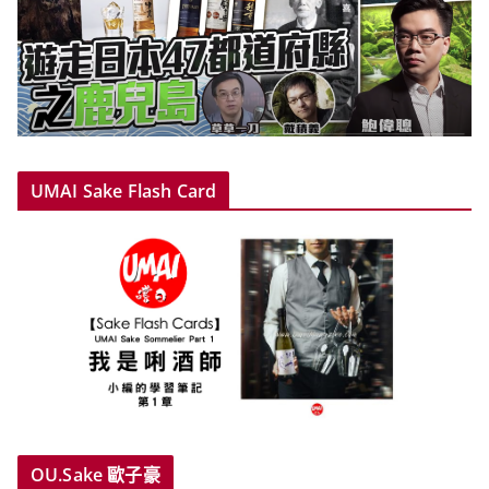
UMAI Sake Flash Card
OU.Sake 歐子豪